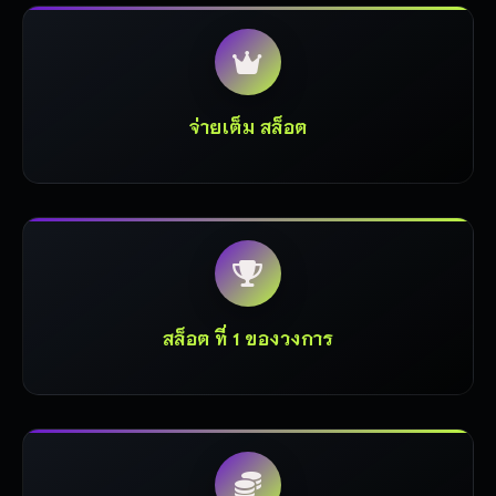
จ่ายเต็ม สล็อต
สล็อต ที่ 1 ของวงการ