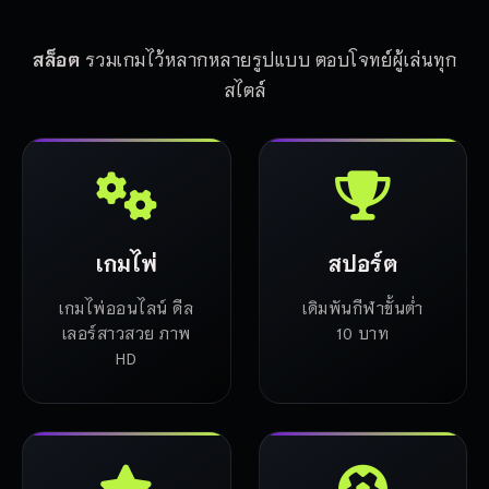
สล็อต
รวมเกมไว้หลากหลายรูปแบบ ตอบโจทย์ผู้เล่นทุก
สไตล์
เกมไพ่
สปอร์ต
เกมไพ่ออนไลน์ ดีล
เดิมพันกีฬาขั้นต่ำ
เลอร์สาวสวย ภาพ
10 บาท
HD