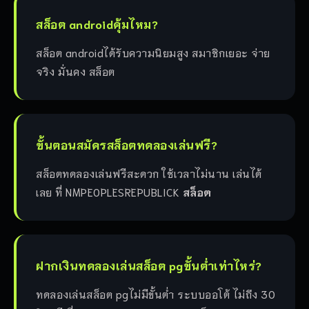
สล็อต androidคุ้มไหม?
สล็อต androidได้รับความนิยมสูง สมาชิกเยอะ จ่าย
จริง มั่นคง สล็อต
ขั้นตอนสมัครสล็อตทดลองเล่นฟรี?
สล็อตทดลองเล่นฟรีสะดวก ใช้เวลาไม่นาน เล่นได้
เลย ที่ NMPEOPLESREPUBLICK
สล็อต
ฝากเงินทดลองเล่นสล็อต pgขั้นต่ำเท่าไหร่?
ทดลองเล่นสล็อต pgไม่มีขั้นต่ำ ระบบออโต้ ไม่ถึง 30