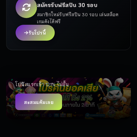
สมัครรับฟรีสปิน 30 รอบ
สมาชิกใหม่รับฟรีสปิน 30 รอบ เล่นสล็อต
เกมดังได้ฟรี
รับโปรนี้
⭐ โปรเฉพาะสมาชิก VIP ที่หา
ที่ไหนไม่ได้
โบนัสแรกเข้า 121% ไม่อั้น
สะสมแต้มเลย