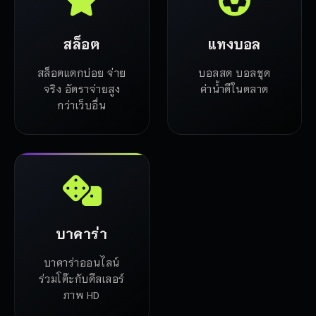
สล็อต
แทงบอล
สล็อตแตกบ่อย จ่าย
บอลสด บอลชุด
จริง อัตราจ่ายสูง
ค่าน้ำดีในตลาด
กว่าเว็บอื่น
บาคาร่า
บาคาร่าออนไลน์
ร่วมโต๊ะกับดีลเลอร์
ภาพ HD