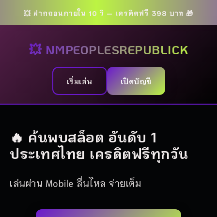
💥 ฝากถอนภายใน 10 วิ — เครดิตฟรี 398 บาท 🎁
💥 NMPEOPLESREPUBLICK
เริ่มเล่น
เปิดบัญชี
🔥 ค้นพบสล็อต อันดับ 1
ประเทศไทย เครดิตฟรีทุกวัน
เล่นผ่าน Mobile ลื่นไหล จ่ายเต็ม