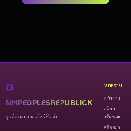
บทความ
💥
หน้าแรก
NMPEOPLESREPUBLICK
สล็อต
ศูนย์รวมเกมออนไลน์ชั้นนำ
แจ็คพอต
สล็อตมา