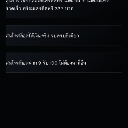
ลุ้นรางวัลกับสล็อตเครดิตฟรี ไม่ต้องฝาก ไม่ต้องแชร์
รวดเร็ว พร้อมเครดิตฟรี 337 บาท
สนใจสล็อตได้เงินจริง จบครบที่เดียว
สนใจสล็อตฝาก 9 รับ 100 ไม่ต้องหาที่อื่น