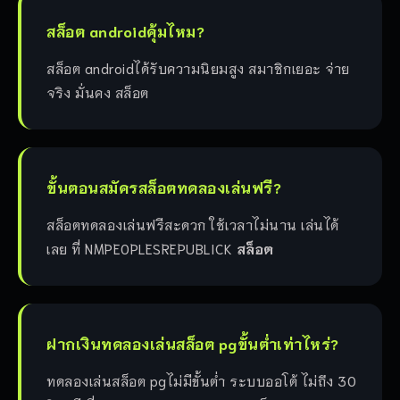
สล็อต androidคุ้มไหม?
สล็อต androidได้รับความนิยมสูง สมาชิกเยอะ จ่าย
จริง มั่นคง สล็อต
ขั้นตอนสมัครสล็อตทดลองเล่นฟรี?
สล็อตทดลองเล่นฟรีสะดวก ใช้เวลาไม่นาน เล่นได้
เลย ที่ NMPEOPLESREPUBLICK
สล็อต
ฝากเงินทดลองเล่นสล็อต pgขั้นต่ำเท่าไหร่?
ทดลองเล่นสล็อต pgไม่มีขั้นต่ำ ระบบออโต้ ไม่ถึง 30