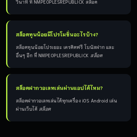
วินาที ที่ NMPEOPLESREPUBLICK สล็อต
สล็อตทุนน้อยมีโปรโมชั่นอะไรบ้าง?
สล็อตทุนน้อยโปรเยอะ เครดิตฟรี โบนัสฝาก และ
อื่นๆ อีก ที่ NMPEOPLESREPUBLICK
สล็อต
สล็อตฝากวอเลทเล่นผ่านแอปได้ไหม?
สล็อตฝากวอเลทเล่นได้ทุกเครื่อง iOS Android เล่น
ผ่านเว็บได้
สล็อต