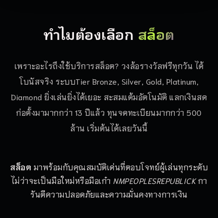
ทำไมต้องเลือก
สล็อต
เพราะอะไรถึงใช้บริการสล็อต? วงล้อรางวัลฟรีทุกวัน ได้
โบนัสจริง ระบบTier Bronze, Silver, Gold, Platinum,
Diamond ยิ่งเล่นยิ่งได้เยอะ สะสมแต้มอัตโนมัติ แลกเงินสด
ก่อตั้งมามากกว่า 13 ปีแล้ว ทุนจดทะเบียนมากกว่า 500
ล้าน เริ่มต้นได้เลยวันนี้
สล็อต
มาพร้อมกับคุณสมบัติเด่นที่ตอบโจทย์ผู้เล่นทุกระดับ
ไม่ว่าจะเป็นมือใหม่หรือมือเก๋า
NMPEOPLESREPUBLICK
กา
รันตีความปลอดภัยและความมั่นคงทางการเงิน