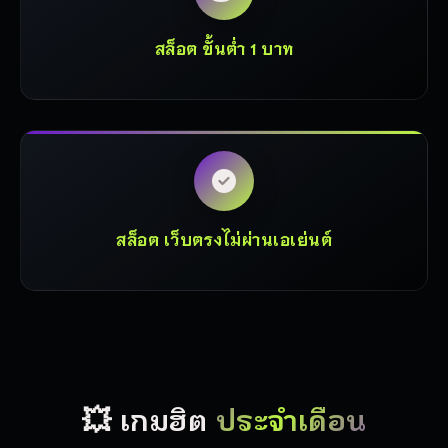
สล็อต ขั้นต่ำ 1 บาท
สล็อต เว็บตรงไม่ผ่านเอเย่นต์
💥 เกมฮิต
ประจำเดือน