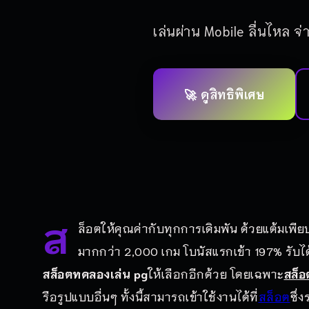
เล่นผ่าน Mobile ลื่นไหล จ่
🚀 ดูสิทธิพิเศษ
ส
ล็อตให้คุณค่ากับทุกการเดิมพัน ด้วยแต้มเพีย
มากกว่า 2,000 เกม โบนัสแรกเข้า 197% รับไ
สล็อตทดลองเล่น pg
ให้เลือกอีกด้วย โดยเฉพาะ
สล็อ
รือรูปแบบอื่นๆ ทั้งนี้สามารถเข้าใช้งานได้ที่
สล็อต
ซึ่