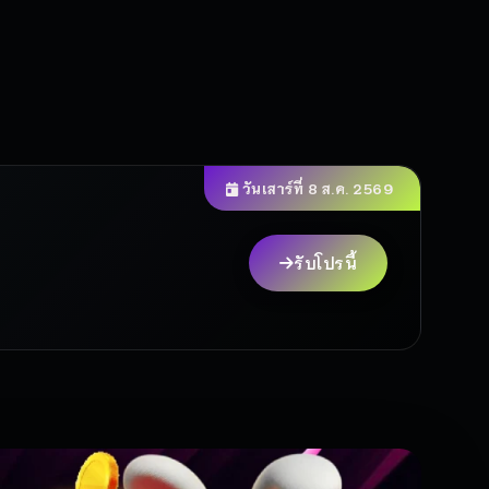
วันเสาร์ที่ 8 ส.ค. 2569
รับโปรนี้