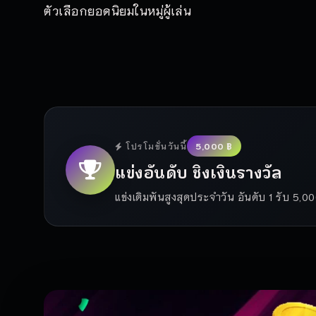
ตัวเลือกยอดนิยมในหมู่ผู้เล่น
5,000 ฿
โปรโมชั่นวันนี้
แข่งอันดับ ชิงเงินรางวัล
แข่งเดิมพันสูงสุดประจำวัน อันดับ 1 รับ 5,