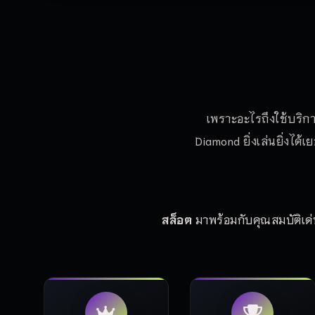
เพราะอะไรถึงใช้บริกา
Diamond ยิ่งเล่นยิ่งได
สล็อต
มาพร้อมกับคุณสมบัติเด่นท