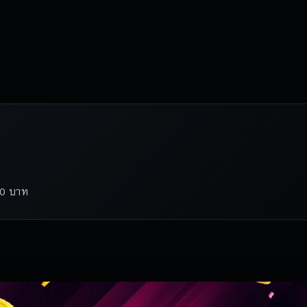
000 บาท