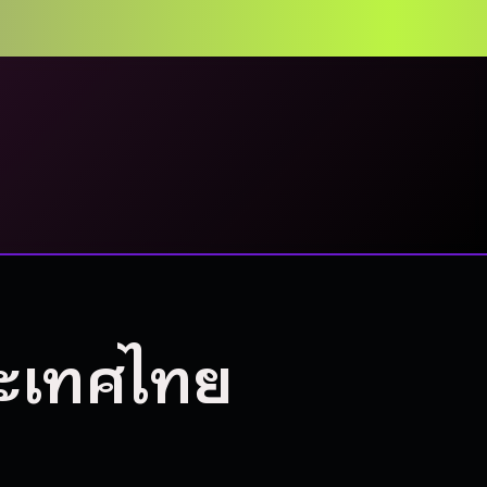
K
ระเทศไทย