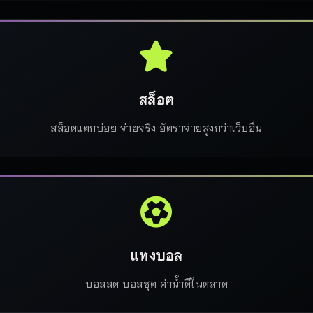
สล็อต
สล็อตแตกบ่อย จ่ายจริง อัตราจ่ายสูงกว่าเว็บอื่น
แทงบอล
บอลสด บอลชุด ค่าน้ำดีในตลาด