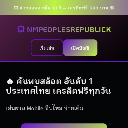
💥 ฝากถอนภายใน 10 วิ — เครดิตฟรี 398 บาท 🎁
💥 NMPEOPLESREPUBLICK
เริ่มเล่น
เปิดบัญชี
🔥 ค้นพบสล็อต อันดับ 1
ประเทศไทย เครดิตฟรีทุกวัน
เล่นผ่าน Mobile ลื่นไหล จ่ายเต็ม