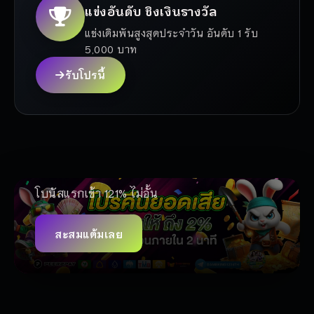
แข่งอันดับ ชิงเงินรางวัล
แข่งเดิมพันสูงสุดประจำวัน อันดับ 1 รับ
5,000 บาท
รับโปรนี้
⭐ โปรเฉพาะสมาชิก VIP ที่หา
ที่ไหนไม่ได้
โบนัสแรกเข้า 121% ไม่อั้น
สะสมแต้มเลย