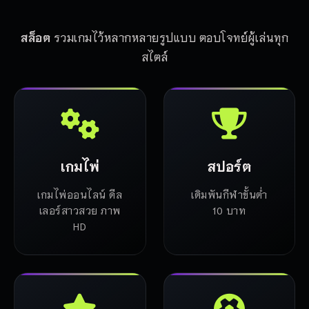
สล็อต
รวมเกมไว้หลากหลายรูปแบบ ตอบโจทย์ผู้เล่นทุก
สไตล์
เกมไพ่
สปอร์ต
เกมไพ่ออนไลน์ ดีล
เดิมพันกีฬาขั้นต่ำ
เลอร์สาวสวย ภาพ
10 บาท
HD