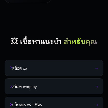
💥 เนื้อหาแนะนำ
สำหรับคุณ
สล็อต xo
สล็อต evoplay
สล็อตแนะนำเพื่อน