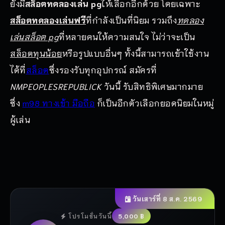
ยังมี
สล็อตทดลองเล่น pg
ให้เลือกอีกด้วย โดยเฉพาะ
สล็อตทดลองเล่นฟรี
ที่กำลังเป็นที่นิยม รวมถึง
ทดลอง
เล่นสล็อต pg
ที่หลายคนให้ความสนใจ ไม่ว่าจะเป็น
สล็อตทุนน้อย
หรือรูปแบบอื่นๆ ทั้งนี้สามารถเข้าใช้งาน
ได้ที่
สล็อต
ซึ่งรองรับทุกอุปกรณ์ สมัครที่
NMPEOPLESREPUBLICK
วันนี้ รับสิทธิพิเศษมากมาย
ซึ่ง
m98 ทางเข้า มือถือ
ก็เป็นอีกตัวเลือกยอดนิยมในหมู่
ผู้เล่น
วันเสาร์ที่ 8 ส.ค. 2569
5,000 ฿
โปรโมชั่นวันนี้