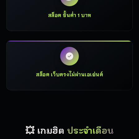
สล็อต ขั้นต่ำ 1 บาท
สล็อต เว็บตรงไม่ผ่านเอเย่นต์
💥 เกมฮิต
ประจำเดือน