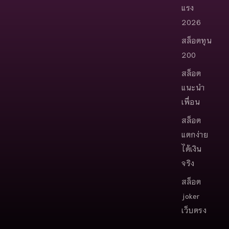
แรง
2026
สล็อตทุน
200
สล็อต
แนะนำ
เพื่อน
สล็อต
แตกง่าย
ได้เงิน
จริง
สล็อต
joker
เว็บตรง