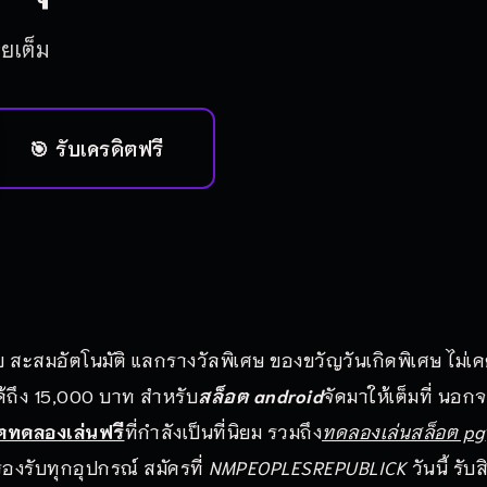
ายเต็ม
🎯 รับเครดิตฟรี
บ สะสมอัตโนมัติ แลกรางวัลพิเศษ ของขวัญวันเกิดพิเศษ ไม่เค
ด้ถึง 15,000 บาท สำหรับ
สล็อต android
จัดมาให้เต็มที่ นอกจา
ตทดลองเล่นฟรี
ที่กำลังเป็นที่นิยม รวมถึง
ทดลองเล่นสล็อต pg
งรองรับทุกอุปกรณ์ สมัครที่
NMPEOPLESREPUBLICK
วันนี้ รั