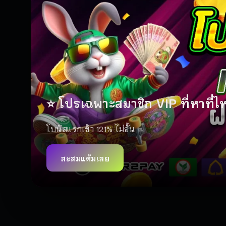
⭐ โปรเฉพาะสมาชิก VIP ที่หาที่ไห
โบนัสแรกเข้า 121% ไม่อั้น
สะสมแต้มเลย