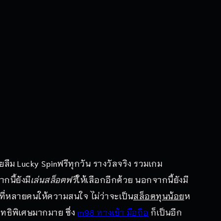
ยลืม Lucky Spinฟรีทุกวัน รางวัลจริง รวมเกม
กนี้ยังมี
เล่นสล็อตฟรี
ให้เลือกอีกด้วย นอกจากนี้ยังมี
ที่หลายคนให้ความสนใจ ไม่ว่าจะเป็น
สล็อตทุนน้อย
ห
บสิทธิพิเศษมากมาย ซึ่ง
m98 ทางเข้า มือถือ
ก็เป็นอีก