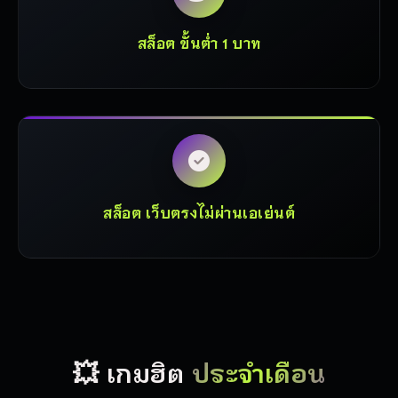
สล็อต ขั้นต่ำ 1 บาท
สล็อต เว็บตรงไม่ผ่านเอเย่นต์
💥 เกมฮิต
ประจำเดือน