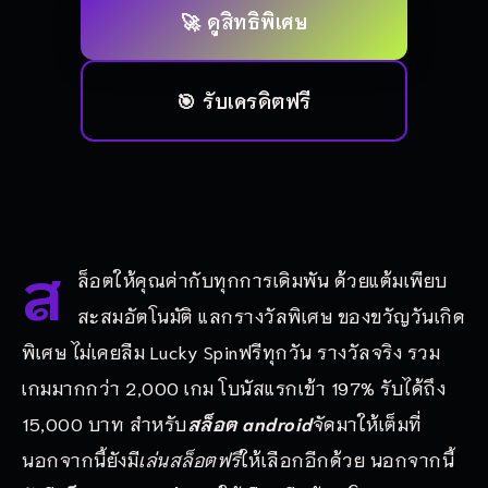
🚀 ดูสิทธิพิเศษ
🎯 รับเครดิตฟรี
ส
ล็อตให้คุณค่ากับทุกการเดิมพัน ด้วยแต้มเพียบ
สะสมอัตโนมัติ แลกรางวัลพิเศษ ของขวัญวันเกิด
พิเศษ ไม่เคยลืม Lucky Spinฟรีทุกวัน รางวัลจริง รวม
เกมมากกว่า 2,000 เกม โบนัสแรกเข้า 197% รับได้ถึง
15,000 บาท สำหรับ
สล็อต android
จัดมาให้เต็มที่
นอกจากนี้ยังมี
เล่นสล็อตฟรี
ให้เลือกอีกด้วย นอกจากนี้