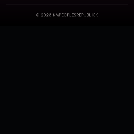
© 2026 NMPEOPLESREPUBLICK