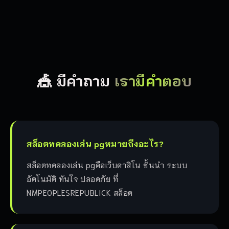
🎪 มีคำถาม
เรามีคำตอบ
สล็อตทดลองเล่น pgหมายถึงอะไร?
สล็อตทดลองเล่น pgคือเว็บคาสิโน ชั้นนำ ระบบ
อัตโนมัติ ทันใจ ปลอดภัย ที่
NMPEOPLESREPUBLICK สล็อต