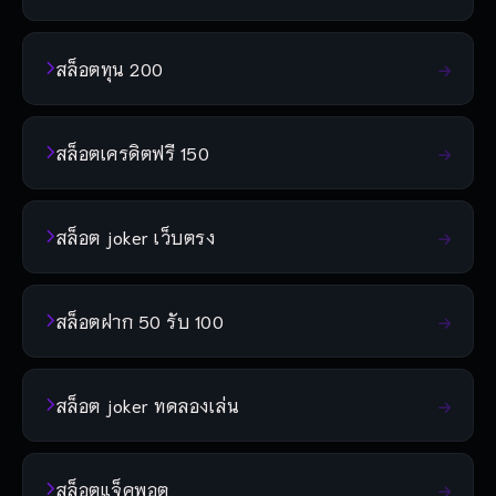
สล็อตทุน 200
สล็อตเครดิตฟรี 150
สล็อต joker เว็บตรง
สล็อตฝาก 50 รับ 100
สล็อต joker ทดลองเล่น
สล็อตแจ็คพอต