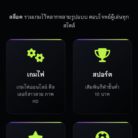
สล็อต
รวมเกมไว้หลากหลายรูปแบบ ตอบโจทย์ผู้เล่นทุก
สไตล์
เกมไพ่
สปอร์ต
เกมไพ่ออนไลน์ ดีล
เดิมพันกีฬาขั้นต่ำ
เลอร์สาวสวย ภาพ
10 บาท
HD