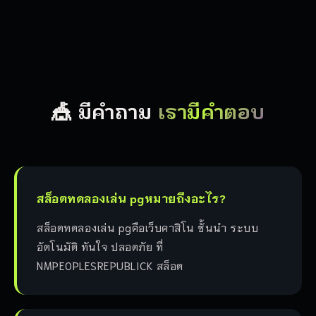
🎪 มีคำถาม
เรามีคำตอบ
สล็อตทดลองเล่น pgหมายถึงอะไร?
สล็อตทดลองเล่น pgคือเว็บคาสิโน ชั้นนำ ระบบ
อัตโนมัติ ทันใจ ปลอดภัย ที่
NMPEOPLESREPUBLICK สล็อต