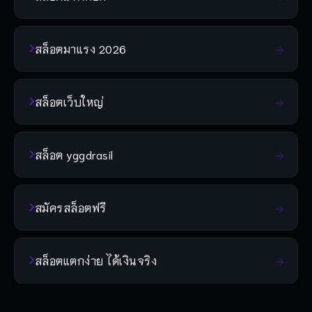
สล็อตมาแรง 2026
สล็อตเว็บใหญ่
สล็อต yggdrasil
สมัครสล็อตฟรี
สล็อตแตกง่าย ได้เงินจริง