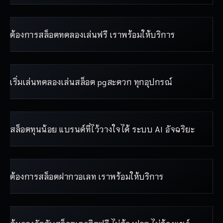
ต้องการสล็อตทดลองเล่นฟรี เราพร้อมให้บริการ
เริ่มเล่นทดลองเล่นสล็อต pgสะดวก ทุกอุปกรณ์
สล็อตทุนน้อย แบรนด์ที่ไว้วางใจได้ ระบบ AI อัจฉริยะ
ต้องการสล็อตฝากวอเลท เราพร้อมให้บริการ