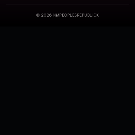
© 2026 NMPEOPLESREPUBLICK