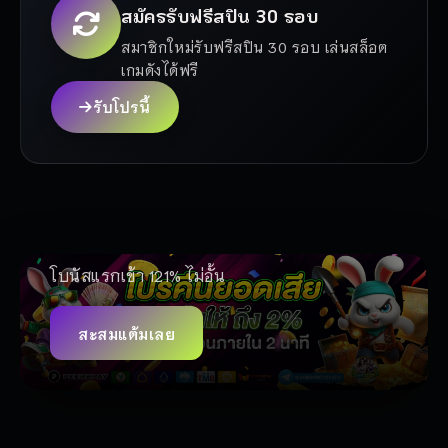
สมัครรับฟรีสปิน 30 รอบ
สมาชิกใหม่รับฟรีสปิน 30 รอบ เล่นสล็อต
เกมดังได้ฟรี
รับโปรนี้
⭐ โปรเฉพาะสมาชิก VIP ที่หา
ที่ไหนไม่ได้
โบนัสแรกเข้า 121% ไม่อั้น
สะสมแต้มเลย