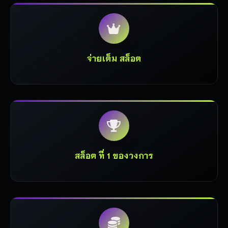
จ่ายเต็ม สล็อต
สล็อต ที่ 1 ของวงการ