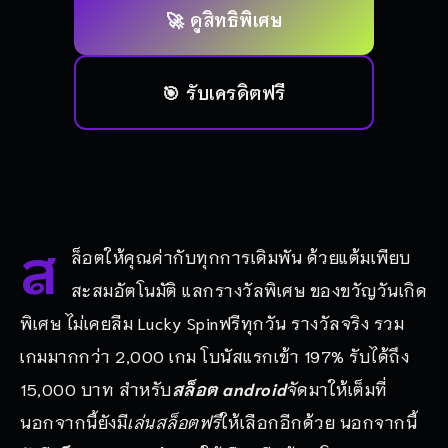
🚀 ดูสิทธิพิเศษ
🎯 รับเครดิตฟรี
ส
ล็อตให้คุณค่ากับทุกการเดิมพัน ด้วยแต้มเพียบ
สะสมอัตโนมัติ แลกรางวัลพิเศษ ของขวัญวันเกิด
พิเศษ ไม่เคยลืม Lucky Spinฟรีทุกวัน รางวัลจริง รวม
เกมมากกว่า 2,000 เกม โบนัสแรกเข้า 197% รับได้ถึง
15,000 บาท สำหรับ
สล็อต android
จัดมาให้เต็มที่
นอกจากนี้ยังมี
เล่นสล็อตฟรี
ให้เลือกอีกด้วย นอกจากนี้