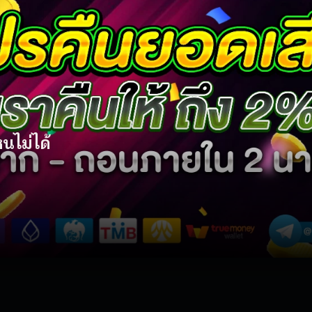
นไม่ได้