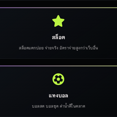
สล็อต
สล็อตแตกบ่อย จ่ายจริง อัตราจ่ายสูงกว่าเว็บอื่น
แทงบอล
บอลสด บอลชุด ค่าน้ำดีในตลาด