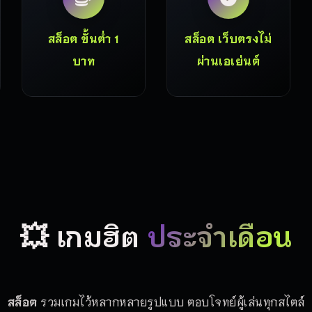
สล็อต ขั้นต่ำ 1
สล็อต เว็บตรงไม่
บาท
ผ่านเอเย่นต์
💥 เกมฮิต
ประจำเดือน
สล็อต
รวมเกมไว้หลากหลายรูปแบบ ตอบโจทย์ผู้เล่นทุกสไตล์