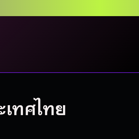
K
ระเทศไทย