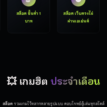
สล็อต ขั้นต่ำ 1
สล็อต เว็บตรงไม่
บาท
ผ่านเอเย่นต์
💥 เกมฮิต
ประจำเดือน
สล็อต
รวมเกมไว้หลากหลายรูปแบบ ตอบโจทย์ผู้เล่นทุกสไตล์