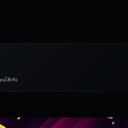
อนได้จริง