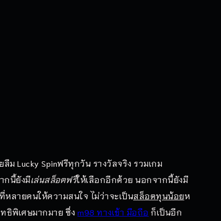
ยลืม Lucky Spinฟรีทุกวัน รางวัลจริง รวมเกม
กนี้ยังมี
เล่นสล็อตฟรี
ให้เลือกอีกด้วย นอกจากนี้ยังมี
ที่หลายคนให้ความสนใจ ไม่ว่าจะเป็น
สล็อตทุนน้อย
ห
บสิทธิพิเศษมากมาย ซึ่ง
m98 ทางเข้า มือถือ
ก็เป็นอีก