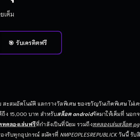
ายเต็ม
🎯 รับเครดิตฟรี
บ สะสมอัตโนมัติ แลกรางวัลพิเศษ ของขวัญวันเกิดพิเศษ ไม่เค
ด้ถึง 15,000 บาท สำหรับ
สล็อต android
จัดมาให้เต็มที่ นอกจา
ตทดลองเล่นฟรี
ที่กำลังเป็นที่นิยม รวมถึง
ทดลองเล่นสล็อต pg
งรองรับทุกอุปกรณ์ สมัครที่
NMPEOPLESREPUBLICK
วันนี้ รั