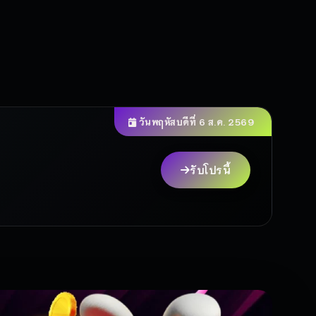
วันพฤหัสบดีที่ 6 ส.ค. 2569
รับโปรนี้