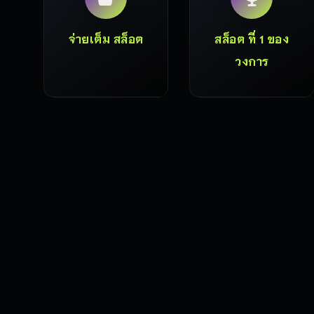
จ่ายเต็ม สล็อต
สล็อต ที่ 1 ของ
วงการ