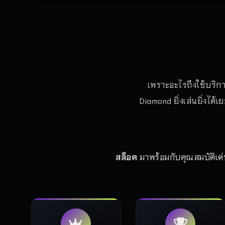
เพราะอะไรถึงใช้บริกา
Diamond ยิ่งเล่นยิ่งได
สล็อต
มาพร้อมกับคุณสมบัติเด่นท