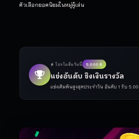
ตัวเลือกยอดนิยมในหมู่ผู้เล่น
5,000 ฿
โปรโมชั่นวันนี้
แข่งอันดับ ชิงเงินรางวัล
แข่งเดิมพันสูงสุดประจำวัน อันดับ 1 รับ 5,