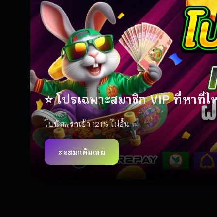
⭐ โปรเฉพาะสมาชิก VIP ที่หาที่ไห
โบนัสแรกเข้า 121% ไม่อั้น
สะสมแต้มเลย