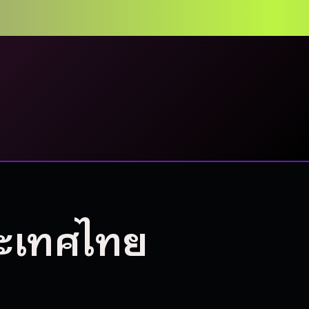
K
ระเทศไทย