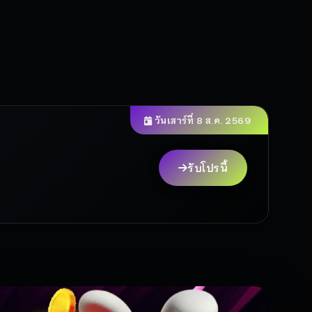
วันเสาร์ที่ 8 ส.ค. 2569
รับโปรนี้