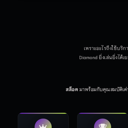
เพราะอะไรถึงใช้บริกา
Diamond ยิ่งเล่นยิ่งได
สล็อต
มาพร้อมกับคุณสมบัติเด่นท