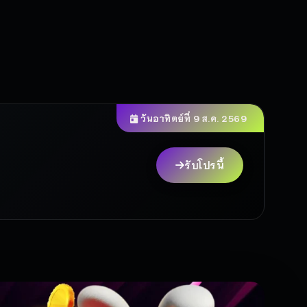
วันอาทิตย์ที่ 9 ส.ค. 2569
รับโปรนี้