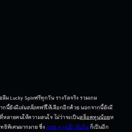
ยลืม Lucky Spinฟรีทุกวัน รางวัลจริง รวมเกม
กนี้ยังมี
เล่นสล็อตฟรี
ให้เลือกอีกด้วย นอกจากนี้ยังมี
ที่หลายคนให้ความสนใจ ไม่ว่าจะเป็น
สล็อตทุนน้อย
ห
บสิทธิพิเศษมากมาย ซึ่ง
m98 ทางเข้า มือถือ
ก็เป็นอีก