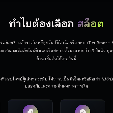
ทำไมต้องเลือก
สล็อต
รสล็อต? วงล้อรางวัลฟรีทุกวัน ได้โบนัสจริง ระบบTier Bronze, Si
้เยอะ สะสมแต้มอัตโนมัติ แลกเงินสด ก่อตั้งมามากกว่า 13 ปีแล้ว 
ล้าน เริ่มต้นได้เลยวันนี้
ี่ตอบโจทย์ผู้เล่นทุกระดับ ไม่ว่าจะเป็นมือใหม่หรือมือเก๋า
NMPE
ปลอดภัยและความมั่นคงทางการเงิน