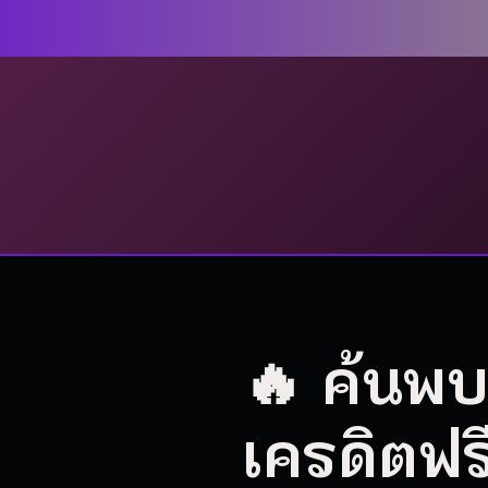
🔥 ค้นพบ
เครดิตฟร