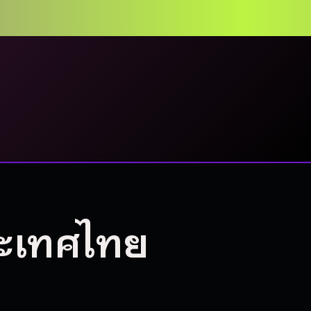
K
ระเทศไทย