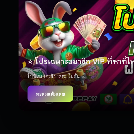
⭐ โปรเฉพาะสมาชิก VIP ที่หาที่ไห
โบนัสแรกเข้า 121% ไม่อั้น
สะสมแต้มเลย