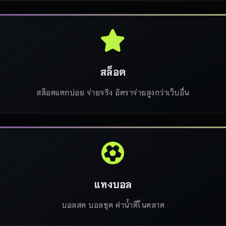
สล็อต
สล็อตแตกบ่อย จ่ายจริง อัตราจ่ายสูงกว่าเว็บอื่น
แทงบอล
บอลสด บอลชุด ค่าน้ำดีในตลาด