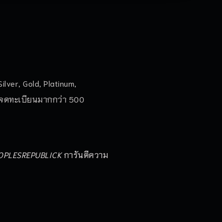
lver, Gold, Platinum,
ทุนจดทะเบียนมากกว่า 500
OPLESREPUBLICK
การันตีความ