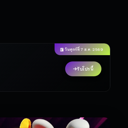
วันศุกร์ที่ 7 ส.ค. 2569
รับโปรนี้