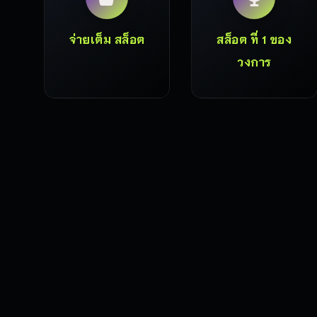
จ่ายเต็ม สล็อต
สล็อต ที่ 1 ของ
วงการ