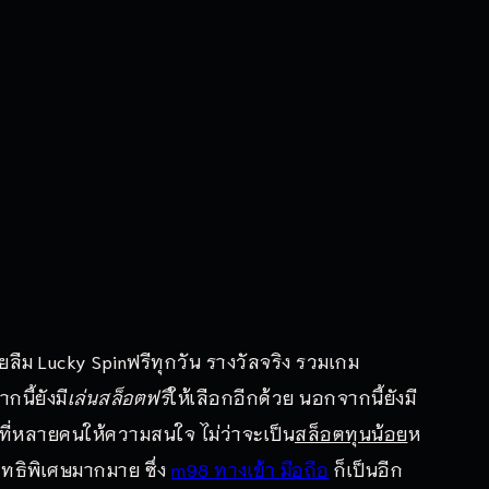
ยลืม Lucky Spinฟรีทุกวัน รางวัลจริง รวมเกม
กนี้ยังมี
เล่นสล็อตฟรี
ให้เลือกอีกด้วย นอกจากนี้ยังมี
ที่หลายคนให้ความสนใจ ไม่ว่าจะเป็น
สล็อตทุนน้อย
ห
บสิทธิพิเศษมากมาย ซึ่ง
m98 ทางเข้า มือถือ
ก็เป็นอีก