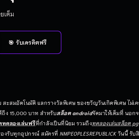
ายเต็ม
🎯 รับเครดิตฟรี
บ สะสมอัตโนมัติ แลกรางวัลพิเศษ ของขวัญวันเกิดพิเศษ ไม่เค
ด้ถึง 15,000 บาท สำหรับ
สล็อต android
จัดมาให้เต็มที่ นอกจา
ตทดลองเล่นฟรี
ที่กำลังเป็นที่นิยม รวมถึง
ทดลองเล่นสล็อต pg
งรองรับทุกอุปกรณ์ สมัครที่
NMPEOPLESREPUBLICK
วันนี้ รั