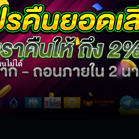
นไม่ได้