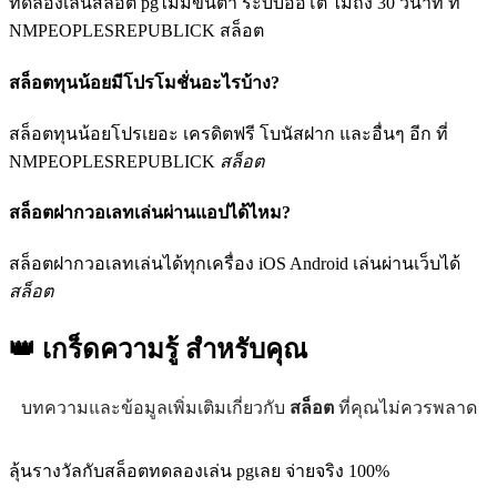
ทดลองเล่นสล็อต pgไม่มีขั้นต่ำ ระบบออโต้ ไม่ถึง 30 วินาที ที่
NMPEOPLESREPUBLICK สล็อต
สล็อตทุนน้อยมีโปรโมชั่นอะไรบ้าง?
สล็อตทุนน้อยโปรเยอะ เครดิตฟรี โบนัสฝาก และอื่นๆ อีก ที่
NMPEOPLESREPUBLICK
สล็อต
สล็อตฝากวอเลทเล่นผ่านแอปได้ไหม?
สล็อตฝากวอเลทเล่นได้ทุกเครื่อง iOS Android เล่นผ่านเว็บได้
สล็อต
👑 เกร็ดความรู้
สำหรับคุณ
บทความและข้อมูลเพิ่มเติมเกี่ยวกับ
สล็อต
ที่คุณไม่ควรพลาด
ลุ้นรางวัลกับสล็อตทดลองเล่น pgเลย จ่ายจริง 100%