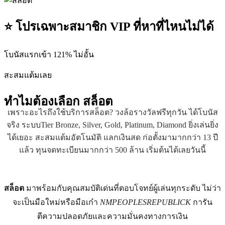
⭐ โปรเฉพาะสมาชิก VIP ที่หาที่ไหนไม่ได้
โบนัสแรกเข้า 121% ไม่อั้น
สะสมแต้มเลย
ทำไมต้องเลือก
สล็อต
เพราะอะไรถึงใช้บริการสล็อต? วงล้อรางวัลฟรีทุกวัน ได้โบนัส
จริง ระบบTier Bronze, Silver, Gold, Platinum, Diamond ยิ่งเล่นยิ่ง
ได้เยอะ สะสมแต้มอัตโนมัติ แลกเงินสด ก่อตั้งมามากกว่า 13 ปี
แล้ว ทุนจดทะเบียนมากกว่า 500 ล้าน เริ่มต้นได้เลยวันนี้
สล็อต
มาพร้อมกับคุณสมบัติเด่นที่ตอบโจทย์ผู้เล่นทุกระดับ ไม่ว่า
จะเป็นมือใหม่หรือมือเก๋า
NMPEOPLESREPUBLICK
การัน
ตีความปลอดภัยและความมั่นคงทางการเงิน