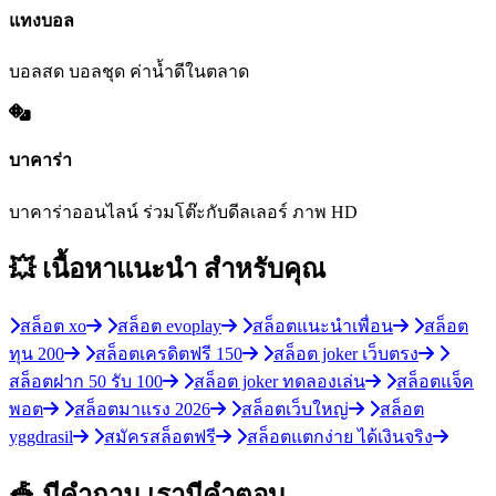
แทงบอล
บอลสด บอลชุด ค่าน้ำดีในตลาด
บาคาร่า
บาคาร่าออนไลน์ ร่วมโต๊ะกับดีลเลอร์ ภาพ HD
💥 เนื้อหาแนะนำ
สำหรับคุณ
สล็อต xo
สล็อต evoplay
สล็อตแนะนำเพื่อน
สล็อต
ทุน 200
สล็อตเครดิตฟรี 150
สล็อต joker เว็บตรง
สล็อตฝาก 50 รับ 100
สล็อต joker ทดลองเล่น
สล็อตแจ็ค
พอต
สล็อตมาแรง 2026
สล็อตเว็บใหญ่
สล็อต
yggdrasil
สมัครสล็อตฟรี
สล็อตแตกง่าย ได้เงินจริง
🎪 มีคำถาม
เรามีคำตอบ