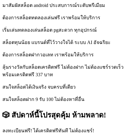
มาสัมผัสสล็อต android ประสบการณ์ระดับพรีเมียม
ต้องการสล็อตทดลองเล่นฟรี เราพร้อมให้บริการ
เริ่มเล่นทดลองเล่นสล็อต pgสะดวก ทุกอุปกรณ์
สล็อตทุนน้อย แบรนด์ที่ไว้วางใจได้ ระบบ AI อัจฉริยะ
ต้องการสล็อตฝากวอเลท เราพร้อมให้บริการ
ลุ้นรางวัลกับสล็อตเครดิตฟรี ไม่ต้องฝาก ไม่ต้องแชร์รวดเร็ว
พร้อมเครดิตฟรี 337 บาท
สนใจสล็อตได้เงินจริง จบครบที่เดียว
สนใจสล็อตฝาก 9 รับ 100 ไม่ต้องหาที่อื่น
🎲 สัปดาห์นี้โปรสุดคุ้ม ห้ามพลาด!
ลงทะเบียนฟรี! ได้เครดิตฟรีทันที ไม่ต้องแชร์!