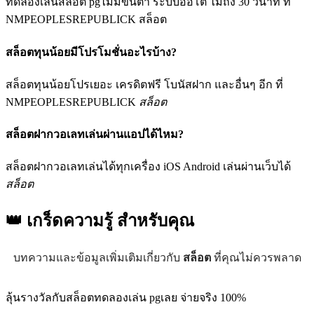
ทดลองเล่นสล็อต pgไม่มีขั้นต่ำ ระบบออโต้ ไม่ถึง 30 วินาที ที่
NMPEOPLESREPUBLICK สล็อต
สล็อตทุนน้อยมีโปรโมชั่นอะไรบ้าง?
สล็อตทุนน้อยโปรเยอะ เครดิตฟรี โบนัสฝาก และอื่นๆ อีก ที่
NMPEOPLESREPUBLICK
สล็อต
สล็อตฝากวอเลทเล่นผ่านแอปได้ไหม?
สล็อตฝากวอเลทเล่นได้ทุกเครื่อง iOS Android เล่นผ่านเว็บได้
สล็อต
👑 เกร็ดความรู้
สำหรับคุณ
บทความและข้อมูลเพิ่มเติมเกี่ยวกับ
สล็อต
ที่คุณไม่ควรพลาด
ลุ้นรางวัลกับสล็อตทดลองเล่น pgเลย จ่ายจริง 100%