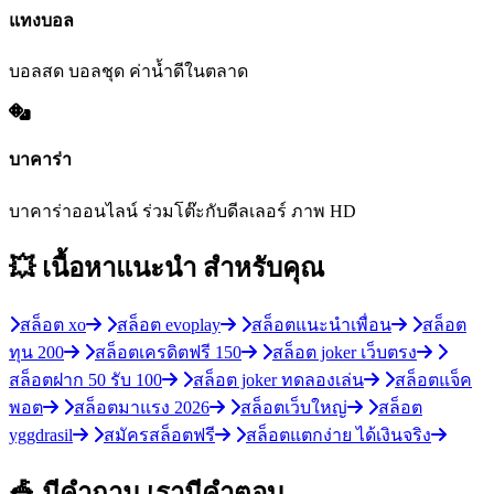
แทงบอล
บอลสด บอลชุด ค่าน้ำดีในตลาด
บาคาร่า
บาคาร่าออนไลน์ ร่วมโต๊ะกับดีลเลอร์ ภาพ HD
💥 เนื้อหาแนะนำ
สำหรับคุณ
สล็อต xo
สล็อต evoplay
สล็อตแนะนำเพื่อน
สล็อต
ทุน 200
สล็อตเครดิตฟรี 150
สล็อต joker เว็บตรง
สล็อตฝาก 50 รับ 100
สล็อต joker ทดลองเล่น
สล็อตแจ็ค
พอต
สล็อตมาแรง 2026
สล็อตเว็บใหญ่
สล็อต
yggdrasil
สมัครสล็อตฟรี
สล็อตแตกง่าย ได้เงินจริง
🎪 มีคำถาม
เรามีคำตอบ