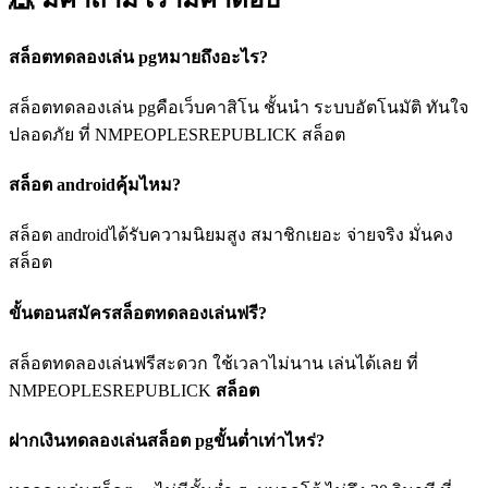
สล็อตทดลองเล่น pgหมายถึงอะไร?
สล็อตทดลองเล่น pgคือเว็บคาสิโน ชั้นนำ ระบบอัตโนมัติ ทันใจ
ปลอดภัย ที่ NMPEOPLESREPUBLICK สล็อต
สล็อต androidคุ้มไหม?
สล็อต androidได้รับความนิยมสูง สมาชิกเยอะ จ่ายจริง มั่นคง
สล็อต
ขั้นตอนสมัครสล็อตทดลองเล่นฟรี?
สล็อตทดลองเล่นฟรีสะดวก ใช้เวลาไม่นาน เล่นได้เลย ที่
NMPEOPLESREPUBLICK
สล็อต
ฝากเงินทดลองเล่นสล็อต pgขั้นต่ำเท่าไหร่?