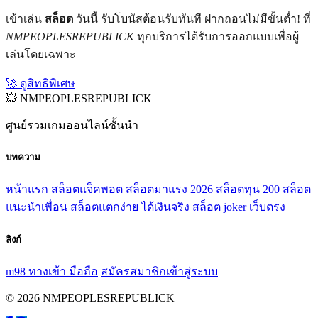
เข้าเล่น
สล็อต
วันนี้ รับโบนัสต้อนรับทันที ฝากถอนไม่มีขั้นต่ำ! ที่
NMPEOPLESREPUBLICK
ทุกบริการได้รับการออกแบบเพื่อผู้
เล่นโดยเฉพาะ
🚀 ดูสิทธิพิเศษ
💥 NMPEOPLESREPUBLICK
ศูนย์รวมเกมออนไลน์ชั้นนำ
บทความ
หน้าแรก
สล็อตแจ็คพอต
สล็อตมาแรง 2026
สล็อตทุน 200
สล็อต
แนะนำเพื่อน
สล็อตแตกง่าย ได้เงินจริง
สล็อต joker เว็บตรง
ลิงก์
m98 ทางเข้า มือถือ
สมัครสมาชิก
เข้าสู่ระบบ
© 2026 NMPEOPLESREPUBLICK