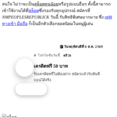
สนใจ ไม่ว่าจะเป็น
สล็อตทุนน้อย
หรือรูปแบบอื่นๆ ทั้งนี้สามารถ
เข้าใช้งานได้ที่
สล็อต
ซึ่งรองรับทุกอุปกรณ์ สมัครที่
NMPEOPLESREPUBLICK
วันนี้ รับสิทธิพิเศษมากมาย ซึ่ง
m98
ทางเข้า มือถือ
ก็เป็นอีกตัวเลือกยอดนิยมในหมู่ผู้เล่น
วันพฤหัสบดีที่ 6 ส.ค. 2569
ฟรี 50
โปรโมชั่นวันนี้
เครดิตฟรี 50 บาท
รับเครดิตฟรีไม่ต้องฝาก สมัครแล้วรับทันที
ถอนได้จริง
รับโปรนี้