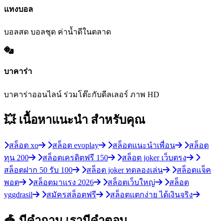
แทงบอล
บอลสด บอลชุด ค่าน้ำดีในตลาด
บาคาร่า
บาคาร่าออนไลน์ ร่วมโต๊ะกับดีลเลอร์ ภาพ HD
💥 เนื้อหาแนะนำ
สำหรับคุณ
สล็อต xo
สล็อต evoplay
สล็อตแนะนำเพื่อน
สล็อต
ทุน 200
สล็อตเครดิตฟรี 150
สล็อต joker เว็บตรง
สล็อตฝาก 50 รับ 100
สล็อต joker ทดลองเล่น
สล็อตแจ็ค
พอต
สล็อตมาแรง 2026
สล็อตเว็บใหญ่
สล็อต
yggdrasil
สมัครสล็อตฟรี
สล็อตแตกง่าย ได้เงินจริง
🎪 มีคำถาม
เรามีคำตอบ