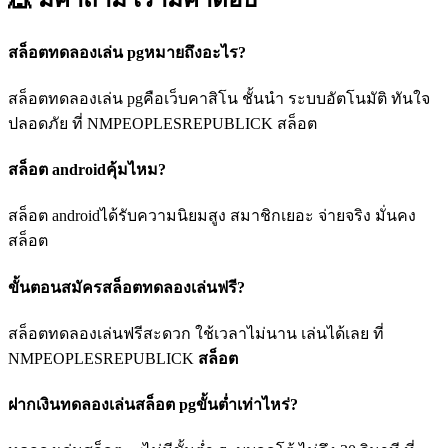
สล็อตทดลองเล่น pgหมายถึงอะไร?
สล็อตทดลองเล่น pgคือเว็บคาสิโน ชั้นนำ ระบบอัตโนมัติ ทันใจ
ปลอดภัย ที่ NMPEOPLESREPUBLICK สล็อต
สล็อต androidคุ้มไหม?
สล็อต androidได้รับความนิยมสูง สมาชิกเยอะ จ่ายจริง มั่นคง
สล็อต
ขั้นตอนสมัครสล็อตทดลองเล่นฟรี?
สล็อตทดลองเล่นฟรีสะดวก ใช้เวลาไม่นาน เล่นได้เลย ที่
NMPEOPLESREPUBLICK
สล็อต
ฝากเงินทดลองเล่นสล็อต pgขั้นต่ำเท่าไหร่?