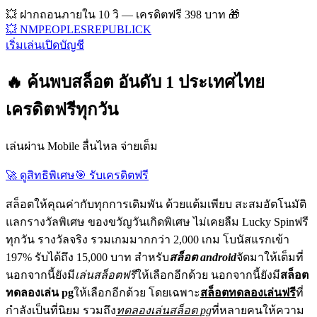
💥 ฝากถอนภายใน 10 วิ — เครดิตฟรี 398 บาท 🎁
💥 NMPEOPLESREPUBLICK
เริ่มเล่น
เปิดบัญชี
🔥 ค้นพบสล็อต อันดับ 1 ประเทศไทย
เครดิตฟรีทุกวัน
เล่นผ่าน Mobile ลื่นไหล จ่ายเต็ม
🚀 ดูสิทธิพิเศษ
🎯 รับเครดิตฟรี
สล็อตให้คุณค่ากับทุกการเดิมพัน ด้วยแต้มเพียบ สะสมอัตโนมัติ
แลกรางวัลพิเศษ ของขวัญวันเกิดพิเศษ ไม่เคยลืม Lucky Spinฟรี
ทุกวัน รางวัลจริง รวมเกมมากกว่า 2,000 เกม โบนัสแรกเข้า
197% รับได้ถึง 15,000 บาท สำหรับ
สล็อต android
จัดมาให้เต็มที่
นอกจากนี้ยังมี
เล่นสล็อตฟรี
ให้เลือกอีกด้วย นอกจากนี้ยังมี
สล็อต
ทดลองเล่น pg
ให้เลือกอีกด้วย โดยเฉพาะ
สล็อตทดลองเล่นฟรี
ที่
กำลังเป็นที่นิยม รวมถึง
ทดลองเล่นสล็อต pg
ที่หลายคนให้ความ