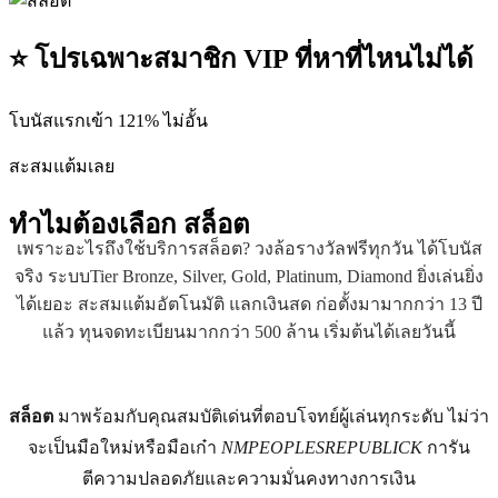
⭐ โปรเฉพาะสมาชิก VIP ที่หาที่ไหนไม่ได้
โบนัสแรกเข้า 121% ไม่อั้น
สะสมแต้มเลย
ทำไมต้องเลือก
สล็อต
เพราะอะไรถึงใช้บริการสล็อต? วงล้อรางวัลฟรีทุกวัน ได้โบนัส
จริง ระบบTier Bronze, Silver, Gold, Platinum, Diamond ยิ่งเล่นยิ่ง
ได้เยอะ สะสมแต้มอัตโนมัติ แลกเงินสด ก่อตั้งมามากกว่า 13 ปี
แล้ว ทุนจดทะเบียนมากกว่า 500 ล้าน เริ่มต้นได้เลยวันนี้
สล็อต
มาพร้อมกับคุณสมบัติเด่นที่ตอบโจทย์ผู้เล่นทุกระดับ ไม่ว่า
จะเป็นมือใหม่หรือมือเก๋า
NMPEOPLESREPUBLICK
การัน
ตีความปลอดภัยและความมั่นคงทางการเงิน