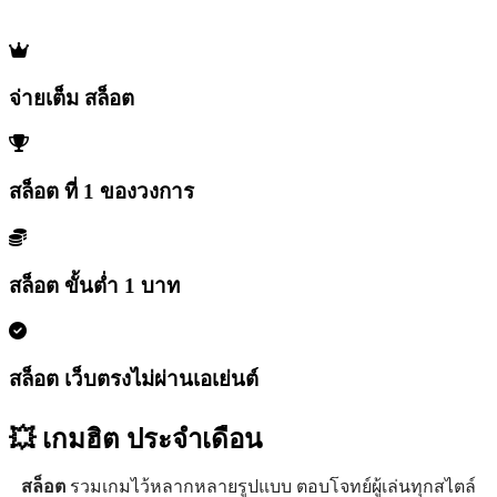
จ่ายเต็ม สล็อต
สล็อต ที่ 1 ของวงการ
สล็อต ขั้นต่ำ 1 บาท
สล็อต เว็บตรงไม่ผ่านเอเย่นต์
💥 เกมฮิต
ประจำเดือน
สล็อต
รวมเกมไว้หลากหลายรูปแบบ ตอบโจทย์ผู้เล่นทุกสไตล์