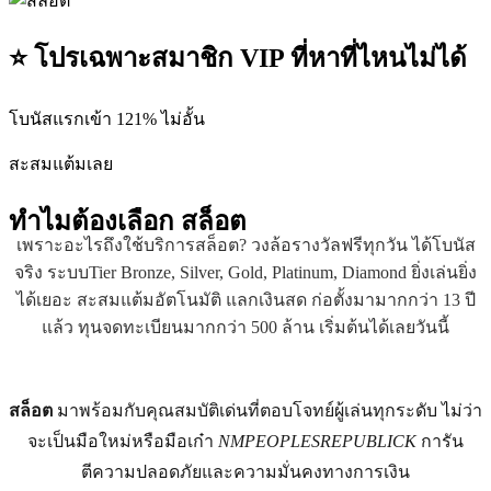
⭐ โปรเฉพาะสมาชิก VIP ที่หาที่ไหนไม่ได้
โบนัสแรกเข้า 121% ไม่อั้น
สะสมแต้มเลย
ทำไมต้องเลือก
สล็อต
เพราะอะไรถึงใช้บริการสล็อต? วงล้อรางวัลฟรีทุกวัน ได้โบนัส
จริง ระบบTier Bronze, Silver, Gold, Platinum, Diamond ยิ่งเล่นยิ่ง
ได้เยอะ สะสมแต้มอัตโนมัติ แลกเงินสด ก่อตั้งมามากกว่า 13 ปี
แล้ว ทุนจดทะเบียนมากกว่า 500 ล้าน เริ่มต้นได้เลยวันนี้
สล็อต
มาพร้อมกับคุณสมบัติเด่นที่ตอบโจทย์ผู้เล่นทุกระดับ ไม่ว่า
จะเป็นมือใหม่หรือมือเก๋า
NMPEOPLESREPUBLICK
การัน
ตีความปลอดภัยและความมั่นคงทางการเงิน