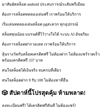
มาสัมผัสสล็อต android ประสบการณ์ระดับพรีเมียม
ต้องการสล็อตทดลองเล่นฟรี เราพร้อมให้บริการ
เริ่มเล่นทดลองเล่นสล็อต pgสะดวก ทุกอุปกรณ์
สล็อตทุนน้อย แบรนด์ที่ไว้วางใจได้ ระบบ AI อัจฉริยะ
ต้องการสล็อตฝากวอเลท เราพร้อมให้บริการ
ลุ้นรางวัลกับสล็อตเครดิตฟรี ไม่ต้องฝาก ไม่ต้องแชร์รวดเร็ว
พร้อมเครดิตฟรี 337 บาท
สนใจสล็อตได้เงินจริง จบครบที่เดียว
สนใจสล็อตฝาก 9 รับ 100 ไม่ต้องหาที่อื่น
🎲 สัปดาห์นี้โปรสุดคุ้ม ห้ามพลาด!
ลงทะเบียนฟรี! ได้เครดิตฟรีทันที ไม่ต้องแชร์!