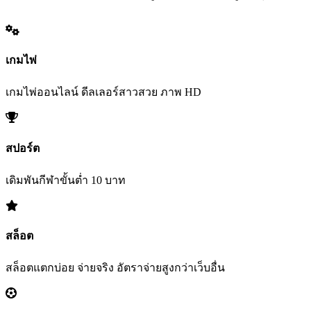
เกมไพ่
เกมไพ่ออนไลน์ ดีลเลอร์สาวสวย ภาพ HD
สปอร์ต
เดิมพันกีฬาขั้นต่ำ 10 บาท
สล็อต
สล็อตแตกบ่อย จ่ายจริง อัตราจ่ายสูงกว่าเว็บอื่น