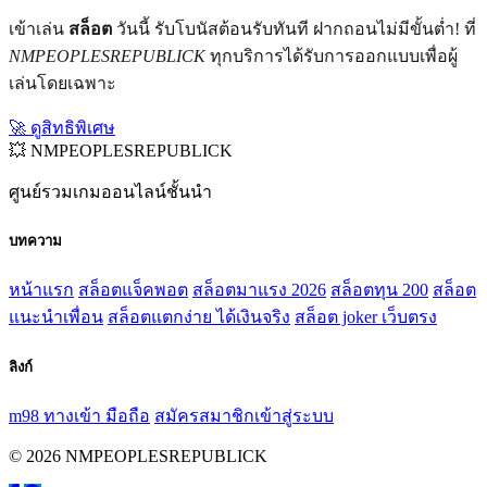
เข้าเล่น
สล็อต
วันนี้ รับโบนัสต้อนรับทันที ฝากถอนไม่มีขั้นต่ำ! ที่
NMPEOPLESREPUBLICK
ทุกบริการได้รับการออกแบบเพื่อผู้
เล่นโดยเฉพาะ
🚀 ดูสิทธิพิเศษ
💥 NMPEOPLESREPUBLICK
ศูนย์รวมเกมออนไลน์ชั้นนำ
บทความ
หน้าแรก
สล็อตแจ็คพอต
สล็อตมาแรง 2026
สล็อตทุน 200
สล็อต
แนะนำเพื่อน
สล็อตแตกง่าย ได้เงินจริง
สล็อต joker เว็บตรง
ลิงก์
m98 ทางเข้า มือถือ
สมัครสมาชิก
เข้าสู่ระบบ
© 2026 NMPEOPLESREPUBLICK