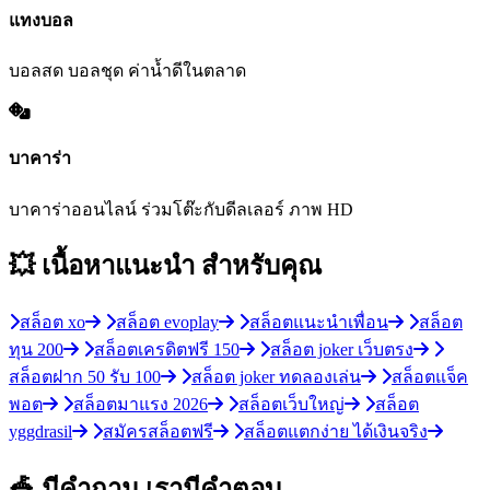
แทงบอล
บอลสด บอลชุด ค่าน้ำดีในตลาด
บาคาร่า
บาคาร่าออนไลน์ ร่วมโต๊ะกับดีลเลอร์ ภาพ HD
💥 เนื้อหาแนะนำ
สำหรับคุณ
สล็อต xo
สล็อต evoplay
สล็อตแนะนำเพื่อน
สล็อต
ทุน 200
สล็อตเครดิตฟรี 150
สล็อต joker เว็บตรง
สล็อตฝาก 50 รับ 100
สล็อต joker ทดลองเล่น
สล็อตแจ็ค
พอต
สล็อตมาแรง 2026
สล็อตเว็บใหญ่
สล็อต
yggdrasil
สมัครสล็อตฟรี
สล็อตแตกง่าย ได้เงินจริง
🎪 มีคำถาม
เรามีคำตอบ