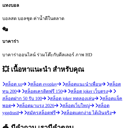
แทงบอล
บอลสด บอลชุด ค่าน้ำดีในตลาด
บาคาร่า
บาคาร่าออนไลน์ ร่วมโต๊ะกับดีลเลอร์ ภาพ HD
💥 เนื้อหาแนะนำ
สำหรับคุณ
สล็อต xo
สล็อต evoplay
สล็อตแนะนำเพื่อน
สล็อต
ทุน 200
สล็อตเครดิตฟรี 150
สล็อต joker เว็บตรง
สล็อตฝาก 50 รับ 100
สล็อต joker ทดลองเล่น
สล็อตแจ็ค
พอต
สล็อตมาแรง 2026
สล็อตเว็บใหญ่
สล็อต
yggdrasil
สมัครสล็อตฟรี
สล็อตแตกง่าย ได้เงินจริง
🎪 มีคำถาม
เรามีคำตอบ