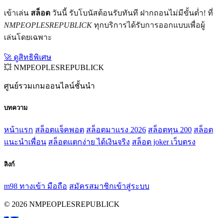
เข้าเล่น
สล็อต
วันนี้ รับโบนัสต้อนรับทันที ฝากถอนไม่มีขั้นต่ำ! ที่
NMPEOPLESREPUBLICK
ทุกบริการได้รับการออกแบบเพื่อผู้
เล่นโดยเฉพาะ
🚀 ดูสิทธิพิเศษ
💥 NMPEOPLESREPUBLICK
ศูนย์รวมเกมออนไลน์ชั้นนำ
บทความ
หน้าแรก
สล็อตแจ็คพอต
สล็อตมาแรง 2026
สล็อตทุน 200
สล็อต
แนะนำเพื่อน
สล็อตแตกง่าย ได้เงินจริง
สล็อต joker เว็บตรง
ลิงก์
m98 ทางเข้า มือถือ
สมัครสมาชิก
เข้าสู่ระบบ
© 2026 NMPEOPLESREPUBLICK