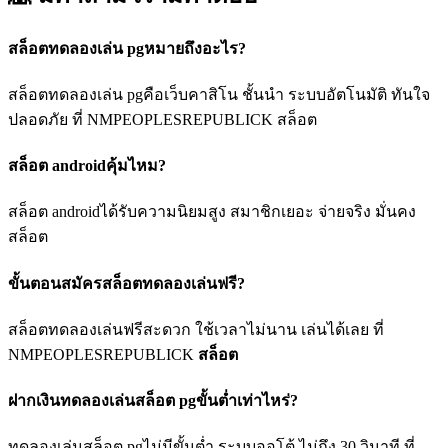
สล็อตทดลองเล่น pgหมายถึงอะไร?
สล็อตทดลองเล่น pgคือเว็บคาสิโน ชั้นนำ ระบบอัตโนมัติ ทันใจ
ปลอดภัย ที่ NMPEOPLESREPUBLICK สล็อต
สล็อต androidคุ้มไหม?
สล็อต androidได้รับความนิยมสูง สมาชิกเยอะ จ่ายจริง มั่นคง
สล็อต
ขั้นตอนสมัครสล็อตทดลองเล่นฟรี?
สล็อตทดลองเล่นฟรีสะดวก ใช้เวลาไม่นาน เล่นได้เลย ที่
NMPEOPLESREPUBLICK
สล็อต
ฝากเงินทดลองเล่นสล็อต pgขั้นต่ำเท่าไหร่?
ทดลองเล่นสล็อต pgไม่มีขั้นต่ำ ระบบออโต้ ไม่ถึง 30 วินาที ที่