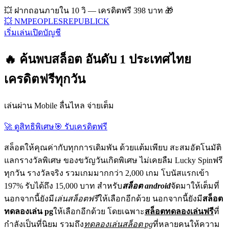
💥 ฝากถอนภายใน 10 วิ — เครดิตฟรี 398 บาท 🎁
💥 NMPEOPLESREPUBLICK
เริ่มเล่น
เปิดบัญชี
🔥 ค้นพบสล็อต อันดับ 1 ประเทศไทย
เครดิตฟรีทุกวัน
เล่นผ่าน Mobile ลื่นไหล จ่ายเต็ม
🚀 ดูสิทธิพิเศษ
🎯 รับเครดิตฟรี
สล็อตให้คุณค่ากับทุกการเดิมพัน ด้วยแต้มเพียบ สะสมอัตโนมัติ
แลกรางวัลพิเศษ ของขวัญวันเกิดพิเศษ ไม่เคยลืม Lucky Spinฟรี
ทุกวัน รางวัลจริง รวมเกมมากกว่า 2,000 เกม โบนัสแรกเข้า
197% รับได้ถึง 15,000 บาท สำหรับ
สล็อต android
จัดมาให้เต็มที่
นอกจากนี้ยังมี
เล่นสล็อตฟรี
ให้เลือกอีกด้วย นอกจากนี้ยังมี
สล็อต
ทดลองเล่น pg
ให้เลือกอีกด้วย โดยเฉพาะ
สล็อตทดลองเล่นฟรี
ที่
กำลังเป็นที่นิยม รวมถึง
ทดลองเล่นสล็อต pg
ที่หลายคนให้ความ