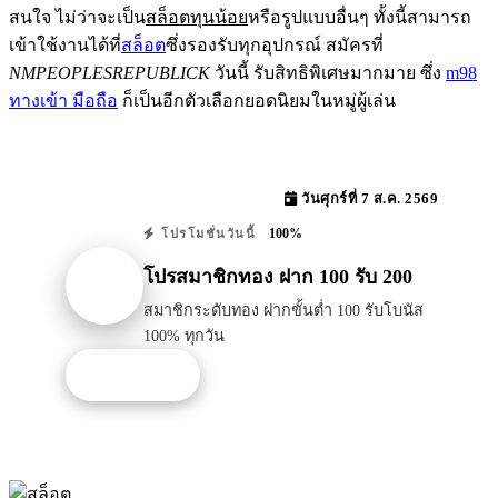
สนใจ ไม่ว่าจะเป็น
สล็อตทุนน้อย
หรือรูปแบบอื่นๆ ทั้งนี้สามารถ
เข้าใช้งานได้ที่
สล็อต
ซึ่งรองรับทุกอุปกรณ์ สมัครที่
NMPEOPLESREPUBLICK
วันนี้ รับสิทธิพิเศษมากมาย ซึ่ง
m98
ทางเข้า มือถือ
ก็เป็นอีกตัวเลือกยอดนิยมในหมู่ผู้เล่น
วันศุกร์ที่ 7 ส.ค. 2569
100%
โปรโมชั่นวันนี้
โปรสมาชิกทอง ฝาก 100 รับ 200
สมาชิกระดับทอง ฝากขั้นต่ำ 100 รับโบนัส
100% ทุกวัน
รับโปรนี้