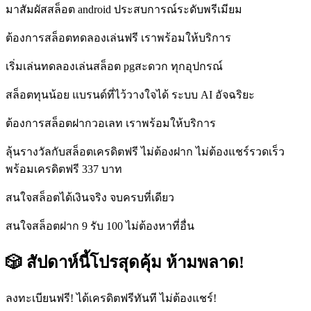
มาสัมผัสสล็อต android ประสบการณ์ระดับพรีเมียม
ต้องการสล็อตทดลองเล่นฟรี เราพร้อมให้บริการ
เริ่มเล่นทดลองเล่นสล็อต pgสะดวก ทุกอุปกรณ์
สล็อตทุนน้อย แบรนด์ที่ไว้วางใจได้ ระบบ AI อัจฉริยะ
ต้องการสล็อตฝากวอเลท เราพร้อมให้บริการ
ลุ้นรางวัลกับสล็อตเครดิตฟรี ไม่ต้องฝาก ไม่ต้องแชร์รวดเร็ว
พร้อมเครดิตฟรี 337 บาท
สนใจสล็อตได้เงินจริง จบครบที่เดียว
สนใจสล็อตฝาก 9 รับ 100 ไม่ต้องหาที่อื่น
🎲 สัปดาห์นี้โปรสุดคุ้ม ห้ามพลาด!
ลงทะเบียนฟรี! ได้เครดิตฟรีทันที ไม่ต้องแชร์!