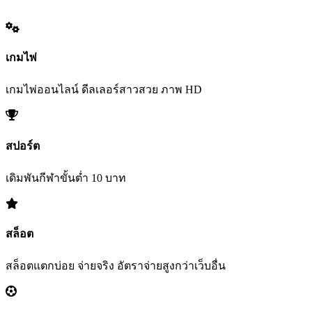
เกมไพ่
เกมไพ่ออนไลน์ ดีลเลอร์สาวสวย ภาพ HD
สปอร์ต
เดิมพันกีฬาขั้นต่ำ 10 บาท
สล็อต
สล็อตแตกบ่อย จ่ายจริง อัตราจ่ายสูงกว่าเว็บอื่น