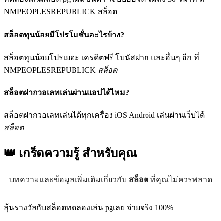
NMPEOPLESREPUBLICK สล็อต
สล็อตทุนน้อยมีโปรโมชั่นอะไรบ้าง?
สล็อตทุนน้อยโปรเยอะ เครดิตฟรี โบนัสฝาก และอื่นๆ อีก ที่
NMPEOPLESREPUBLICK
สล็อต
สล็อตฝากวอเลทเล่นผ่านแอปได้ไหม?
สล็อตฝากวอเลทเล่นได้ทุกเครื่อง iOS Android เล่นผ่านเว็บได้
สล็อต
👑 เกร็ดความรู้
สำหรับคุณ
บทความและข้อมูลเพิ่มเติมเกี่ยวกับ
สล็อต
ที่คุณไม่ควรพลาด
ลุ้นรางวัลกับสล็อตทดลองเล่น pgเลย จ่ายจริง 100%