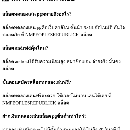
สล็อตทดลองเล่น pgหมายถึงอะไร?
สล็อตทดลองเล่น pgคือเว็บคาสิโน ชั้นนำ ระบบอัตโนมัติ ทันใจ
ปลอดภัย ที่ NMPEOPLESREPUBLICK สล็อต
สล็อต androidคุ้มไหม?
สล็อต androidได้รับความนิยมสูง สมาชิกเยอะ จ่ายจริง มั่นคง
สล็อต
ขั้นตอนสมัครสล็อตทดลองเล่นฟรี?
สล็อตทดลองเล่นฟรีสะดวก ใช้เวลาไม่นาน เล่นได้เลย ที่
NMPEOPLESREPUBLICK
สล็อต
ฝากเงินทดลองเล่นสล็อต pgขั้นต่ำเท่าไหร่?
ทดลองเล่นสล็อต pgไม่มีขั้นต่ำ ระบบออโต้ ไม่ถึง 30 วินาที ที่