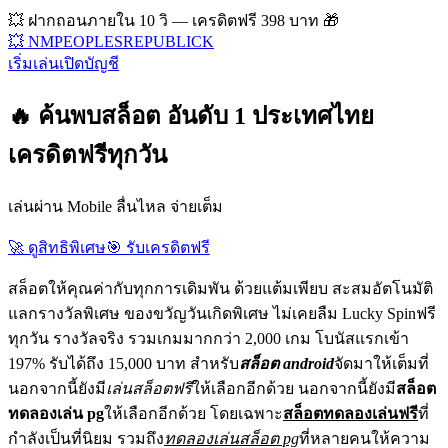
💥 ฝากถอนภายใน 10 วิ — เครดิตฟรี 398 บาท 🎁
💥 NMPEOPLESREPUBLICK
เริ่มเล่น
เปิดบัญชี
🔥 ค้นพบสล็อต อันดับ 1 ประเทศไทย
เครดิตฟรีทุกวัน
เล่นผ่าน Mobile ลื่นไหล จ่ายเต็ม
🚀 ดูสิทธิพิเศษ
🎯 รับเครดิตฟรี
สล็อตให้คุณค่ากับทุกการเดิมพัน ด้วยแต้มเพียบ สะสมอัตโนมัติ
แลกรางวัลพิเศษ ของขวัญวันเกิดพิเศษ ไม่เคยลืม Lucky Spinฟรี
ทุกวัน รางวัลจริง รวมเกมมากกว่า 2,000 เกม โบนัสแรกเข้า
197% รับได้ถึง 15,000 บาท สำหรับ
สล็อต android
จัดมาให้เต็มที่
นอกจากนี้ยังมี
เล่นสล็อตฟรี
ให้เลือกอีกด้วย นอกจากนี้ยังมี
สล็อต
ทดลองเล่น pg
ให้เลือกอีกด้วย โดยเฉพาะ
สล็อตทดลองเล่นฟรี
ที่
กำลังเป็นที่นิยม รวมถึง
ทดลองเล่นสล็อต pg
ที่หลายคนให้ความ