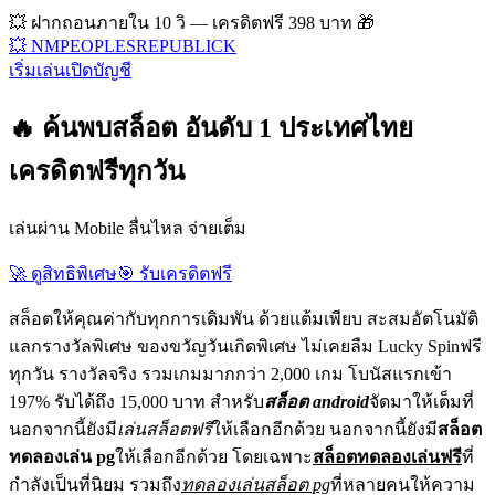
💥 ฝากถอนภายใน 10 วิ — เครดิตฟรี 398 บาท 🎁
💥 NMPEOPLESREPUBLICK
เริ่มเล่น
เปิดบัญชี
🔥 ค้นพบสล็อต อันดับ 1 ประเทศไทย
เครดิตฟรีทุกวัน
เล่นผ่าน Mobile ลื่นไหล จ่ายเต็ม
🚀 ดูสิทธิพิเศษ
🎯 รับเครดิตฟรี
สล็อตให้คุณค่ากับทุกการเดิมพัน ด้วยแต้มเพียบ สะสมอัตโนมัติ
แลกรางวัลพิเศษ ของขวัญวันเกิดพิเศษ ไม่เคยลืม Lucky Spinฟรี
ทุกวัน รางวัลจริง รวมเกมมากกว่า 2,000 เกม โบนัสแรกเข้า
197% รับได้ถึง 15,000 บาท สำหรับ
สล็อต android
จัดมาให้เต็มที่
นอกจากนี้ยังมี
เล่นสล็อตฟรี
ให้เลือกอีกด้วย นอกจากนี้ยังมี
สล็อต
ทดลองเล่น pg
ให้เลือกอีกด้วย โดยเฉพาะ
สล็อตทดลองเล่นฟรี
ที่
กำลังเป็นที่นิยม รวมถึง
ทดลองเล่นสล็อต pg
ที่หลายคนให้ความ