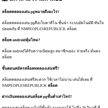
สล็อตทดลองเล่น pgหมายถึงอะไร?
สล็อตทดลองเล่น pgคือเว็บคาสิโน ชั้นนำ ระบบอัตโนมัติ ทันใจ
ปลอดภัย ที่ NMPEOPLESREPUBLICK สล็อต
สล็อต androidคุ้มไหม?
สล็อต androidได้รับความนิยมสูง สมาชิกเยอะ จ่ายจริง มั่นคง
สล็อต
ขั้นตอนสมัครสล็อตทดลองเล่นฟรี?
สล็อตทดลองเล่นฟรีสะดวก ใช้เวลาไม่นาน เล่นได้เลย ที่
NMPEOPLESREPUBLICK
สล็อต
ฝากเงินทดลองเล่นสล็อต pgขั้นต่ำเท่าไหร่?
ทดลองเล่นสล็อต pgไม่มีขั้นต่ำ ระบบออโต้ ไม่ถึง 30 วินาที ที่