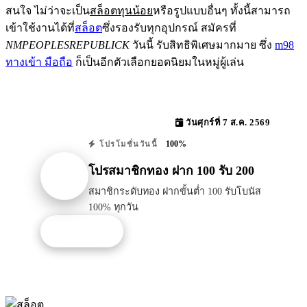
สนใจ ไม่ว่าจะเป็น
สล็อตทุนน้อย
หรือรูปแบบอื่นๆ ทั้งนี้สามารถ
เข้าใช้งานได้ที่
สล็อต
ซึ่งรองรับทุกอุปกรณ์ สมัครที่
NMPEOPLESREPUBLICK
วันนี้ รับสิทธิพิเศษมากมาย ซึ่ง
m98
ทางเข้า มือถือ
ก็เป็นอีกตัวเลือกยอดนิยมในหมู่ผู้เล่น
วันศุกร์ที่ 7 ส.ค. 2569
100%
โปรโมชั่นวันนี้
โปรสมาชิกทอง ฝาก 100 รับ 200
สมาชิกระดับทอง ฝากขั้นต่ำ 100 รับโบนัส
100% ทุกวัน
รับโปรนี้