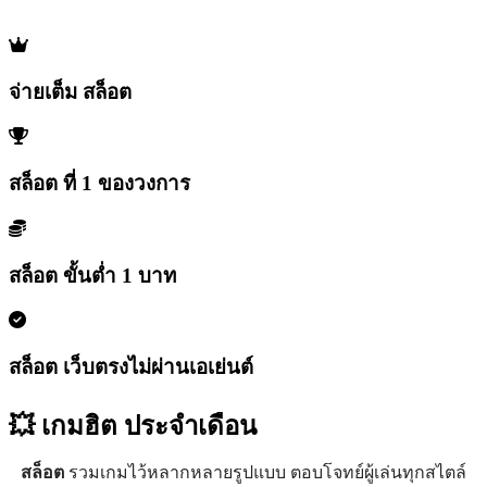
จ่ายเต็ม สล็อต
สล็อต ที่ 1 ของวงการ
สล็อต ขั้นต่ำ 1 บาท
สล็อต เว็บตรงไม่ผ่านเอเย่นต์
💥 เกมฮิต
ประจำเดือน
สล็อต
รวมเกมไว้หลากหลายรูปแบบ ตอบโจทย์ผู้เล่นทุกสไตล์