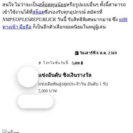
สนใจ ไม่ว่าจะเป็น
สล็อตทุนน้อย
หรือรูปแบบอื่นๆ ทั้งนี้สามารถ
เข้าใช้งานได้ที่
สล็อต
ซึ่งรองรับทุกอุปกรณ์ สมัครที่
NMPEOPLESREPUBLICK
วันนี้ รับสิทธิพิเศษมากมาย ซึ่ง
m98
ทางเข้า มือถือ
ก็เป็นอีกตัวเลือกยอดนิยมในหมู่ผู้เล่น
วันเสาร์ที่ 8 ส.ค. 2569
5,000 ฿
โปรโมชั่นวันนี้
แข่งอันดับ ชิงเงินรางวัล
แข่งเดิมพันสูงสุดประจำวัน อันดับ 1 รับ
5,000 บาท
รับโปรนี้