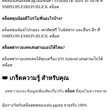
ทดลองเล่นสล็อต pgไม่มีขั้นต่ำ ระบบออโต้ ไม่ถึง 30 วินาที ที่
NMPEOPLESREPUBLICK สล็อต
สล็อตทุนน้อยมีโปรโมชั่นอะไรบ้าง?
สล็อตทุนน้อยโปรเยอะ เครดิตฟรี โบนัสฝาก และอื่นๆ อีก ที่
NMPEOPLESREPUBLICK
สล็อต
สล็อตฝากวอเลทเล่นผ่านแอปได้ไหม?
สล็อตฝากวอเลทเล่นได้ทุกเครื่อง iOS Android เล่นผ่านเว็บได้
สล็อต
👑 เกร็ดความรู้
สำหรับคุณ
บทความและข้อมูลเพิ่มเติมเกี่ยวกับ
สล็อต
ที่คุณไม่ควรพลาด
ลุ้นรางวัลกับสล็อตทดลองเล่น pgเลย จ่ายจริง 100%