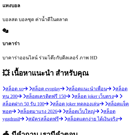
แทงบอล
บอลสด บอลชุด ค่าน้ำดีในตลาด
บาคาร่า
บาคาร่าออนไลน์ ร่วมโต๊ะกับดีลเลอร์ ภาพ HD
💥 เนื้อหาแนะนำ
สำหรับคุณ
สล็อต xo
สล็อต evoplay
สล็อตแนะนำเพื่อน
สล็อต
ทุน 200
สล็อตเครดิตฟรี 150
สล็อต joker เว็บตรง
สล็อตฝาก 50 รับ 100
สล็อต joker ทดลองเล่น
สล็อตแจ็ค
พอต
สล็อตมาแรง 2026
สล็อตเว็บใหญ่
สล็อต
yggdrasil
สมัครสล็อตฟรี
สล็อตแตกง่าย ได้เงินจริง
🎪 มีคำถาม
เรามีคำตอบ