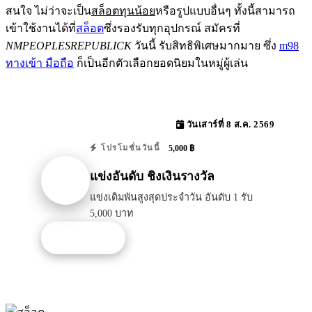
สนใจ ไม่ว่าจะเป็น
สล็อตทุนน้อย
หรือรูปแบบอื่นๆ ทั้งนี้สามารถ
เข้าใช้งานได้ที่
สล็อต
ซึ่งรองรับทุกอุปกรณ์ สมัครที่
NMPEOPLESREPUBLICK
วันนี้ รับสิทธิพิเศษมากมาย ซึ่ง
m98
ทางเข้า มือถือ
ก็เป็นอีกตัวเลือกยอดนิยมในหมู่ผู้เล่น
วันเสาร์ที่ 8 ส.ค. 2569
5,000 ฿
โปรโมชั่นวันนี้
แข่งอันดับ ชิงเงินรางวัล
แข่งเดิมพันสูงสุดประจำวัน อันดับ 1 รับ
5,000 บาท
รับโปรนี้