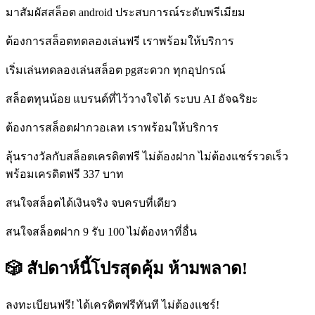
มาสัมผัสสล็อต android ประสบการณ์ระดับพรีเมียม
ต้องการสล็อตทดลองเล่นฟรี เราพร้อมให้บริการ
เริ่มเล่นทดลองเล่นสล็อต pgสะดวก ทุกอุปกรณ์
สล็อตทุนน้อย แบรนด์ที่ไว้วางใจได้ ระบบ AI อัจฉริยะ
ต้องการสล็อตฝากวอเลท เราพร้อมให้บริการ
ลุ้นรางวัลกับสล็อตเครดิตฟรี ไม่ต้องฝาก ไม่ต้องแชร์รวดเร็ว
พร้อมเครดิตฟรี 337 บาท
สนใจสล็อตได้เงินจริง จบครบที่เดียว
สนใจสล็อตฝาก 9 รับ 100 ไม่ต้องหาที่อื่น
🎲 สัปดาห์นี้โปรสุดคุ้ม ห้ามพลาด!
ลงทะเบียนฟรี! ได้เครดิตฟรีทันที ไม่ต้องแชร์!