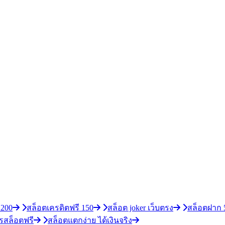
 200
สล็อตเครดิตฟรี 150
สล็อต joker เว็บตรง
สล็อตฝาก 5
รสล็อตฟรี
สล็อตแตกง่าย ได้เงินจริง