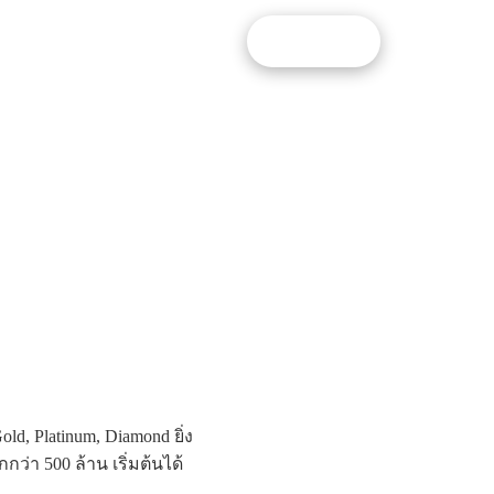
รับโปรนี้
ld, Platinum, Diamond ยิ่ง
ว่า 500 ล้าน เริ่มต้นได้