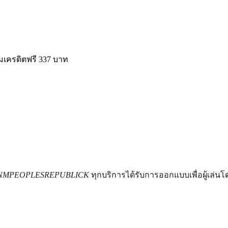
อมเครดิตฟรี 337 บาท
NMPEOPLESREPUBLICK
ทุกบริการได้รับการออกแบบเพื่อผู้เล่น