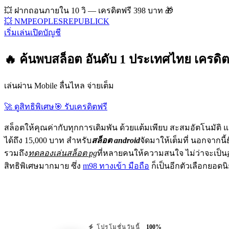
💥 ฝากถอนภายใน 10 วิ — เครดิตฟรี 398 บาท 🎁
💥 NMPEOPLESREPUBLICK
เริ่มเล่น
เปิดบัญชี
🔥 ค้นพบสล็อต อันดับ 1 ประเทศไทย เครดิต
เล่นผ่าน Mobile ลื่นไหล จ่ายเต็ม
🚀 ดูสิทธิพิเศษ
🎯 รับเครดิตฟรี
สล็อตให้คุณค่ากับทุกการเดิมพัน ด้วยแต้มเพียบ สะสมอัตโนมัติ 
ได้ถึง 15,000 บาท สำหรับ
สล็อต android
จัดมาให้เต็มที่ นอกจากนี้ย
รวมถึง
ทดลองเล่นสล็อต pg
ที่หลายคนให้ความสนใจ ไม่ว่าจะเป็น
สิทธิพิเศษมากมาย ซึ่ง
m98 ทางเข้า มือถือ
ก็เป็นอีกตัวเลือกยอดนิย
100%
โปรโมชั่นวันนี้