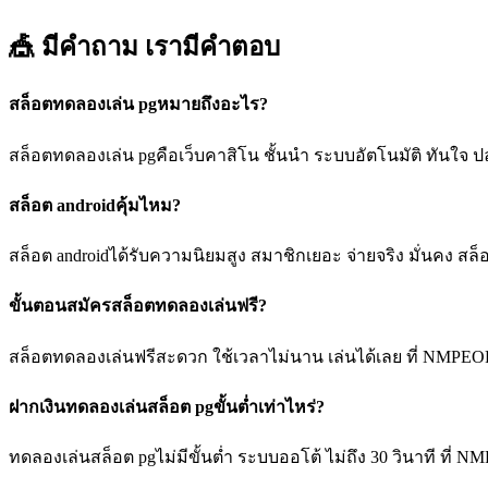
🎪 มีคำถาม
เรามีคำตอบ
สล็อตทดลองเล่น pgหมายถึงอะไร?
สล็อตทดลองเล่น pgคือเว็บคาสิโน ชั้นนำ ระบบอัตโนมัติ ทันใ
สล็อต androidคุ้มไหม?
สล็อต androidได้รับความนิยมสูง สมาชิกเยอะ จ่ายจริง มั่นคง สล็
ขั้นตอนสมัครสล็อตทดลองเล่นฟรี?
สล็อตทดลองเล่นฟรีสะดวก ใช้เวลาไม่นาน เล่นได้เลย ที่ NM
ฝากเงินทดลองเล่นสล็อต pgขั้นต่ำเท่าไหร่?
ทดลองเล่นสล็อต pgไม่มีขั้นต่ำ ระบบออโต้ ไม่ถึง 30 วินาที ท