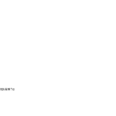
โดยเฉพาะ