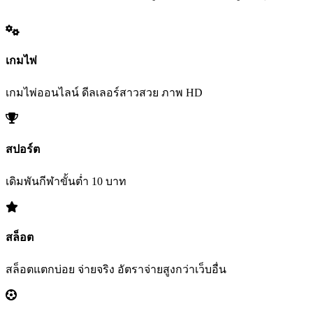
เกมไพ่
เกมไพ่ออนไลน์ ดีลเลอร์สาวสวย ภาพ HD
สปอร์ต
เดิมพันกีฬาขั้นต่ำ 10 บาท
สล็อต
สล็อตแตกบ่อย จ่ายจริง อัตราจ่ายสูงกว่าเว็บอื่น