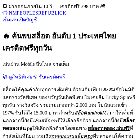
💥 ฝากถอนภายใน 10 วิ — เครดิตฟรี 398 บาท 🎁
💥 NMPEOPLESREPUBLICK
เริ่มเล่น
เปิดบัญชี
🔥 ค้นพบสล็อต อันดับ 1 ประเทศไทย
เครดิตฟรีทุกวัน
เล่นผ่าน Mobile ลื่นไหล จ่ายเต็ม
🚀 ดูสิทธิพิเศษ
🎯 รับเครดิตฟรี
สล็อตให้คุณค่ากับทุกการเดิมพัน ด้วยแต้มเพียบ สะสมอัตโนมัติ
แลกรางวัลพิเศษ ของขวัญวันเกิดพิเศษ ไม่เคยลืม Lucky Spinฟรี
ทุกวัน รางวัลจริง รวมเกมมากกว่า 2,000 เกม โบนัสแรกเข้า
197% รับได้ถึง 15,000 บาท สำหรับ
สล็อต android
จัดมาให้เต็มที่
นอกจากนี้ยังมี
เล่นสล็อตฟรี
ให้เลือกอีกด้วย นอกจากนี้ยังมี
สล็อต
ทดลองเล่น pg
ให้เลือกอีกด้วย โดยเฉพาะ
สล็อตทดลองเล่นฟรี
ที่
กำลังเป็นที่นิยม รวมถึง
ทดลองเล่นสล็อต pg
ที่หลายคนให้ความ