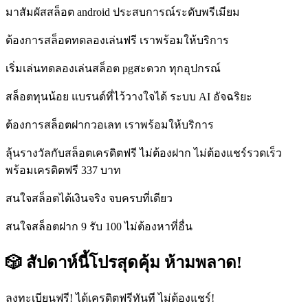
มาสัมผัสสล็อต android ประสบการณ์ระดับพรีเมียม
ต้องการสล็อตทดลองเล่นฟรี เราพร้อมให้บริการ
เริ่มเล่นทดลองเล่นสล็อต pgสะดวก ทุกอุปกรณ์
สล็อตทุนน้อย แบรนด์ที่ไว้วางใจได้ ระบบ AI อัจฉริยะ
ต้องการสล็อตฝากวอเลท เราพร้อมให้บริการ
ลุ้นรางวัลกับสล็อตเครดิตฟรี ไม่ต้องฝาก ไม่ต้องแชร์รวดเร็ว
พร้อมเครดิตฟรี 337 บาท
สนใจสล็อตได้เงินจริง จบครบที่เดียว
สนใจสล็อตฝาก 9 รับ 100 ไม่ต้องหาที่อื่น
🎲 สัปดาห์นี้โปรสุดคุ้ม ห้ามพลาด!
ลงทะเบียนฟรี! ได้เครดิตฟรีทันที ไม่ต้องแชร์!