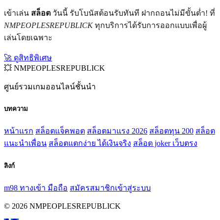
เข้าเล่น
สล็อต
วันนี้ รับโบนัสต้อนรับทันที ฝากถอนไม่มีขั้นต่ำ! ที่
NMPEOPLESREPUBLICK
ทุกบริการได้รับการออกแบบเพื่อผู้
เล่นโดยเฉพาะ
🚀 ดูสิทธิพิเศษ
💥 NMPEOPLESREPUBLICK
ศูนย์รวมเกมออนไลน์ชั้นนำ
บทความ
หน้าแรก
สล็อตแจ็คพอต
สล็อตมาแรง 2026
สล็อตทุน 200
สล็อต
แนะนำเพื่อน
สล็อตแตกง่าย ได้เงินจริง
สล็อต joker เว็บตรง
ลิงก์
m98 ทางเข้า มือถือ
สมัครสมาชิก
เข้าสู่ระบบ
© 2026 NMPEOPLESREPUBLICK