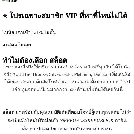
⭐ โปรเฉพาะสมาชิก VIP ที่หาที่ไหนไม่ได้
โบนัสแรกเข้า 121% ไม่อั้น
สะสมแต้มเลย
ทำไมต้องเลือก
สล็อต
เพราะอะไรถึงใช้บริการสล็อต? วงล้อรางวัลฟรีทุกวัน ได้โบนัส
จริง ระบบTier Bronze, Silver, Gold, Platinum, Diamond ยิ่งเล่นยิ่ง
ได้เยอะ สะสมแต้มอัตโนมัติ แลกเงินสด ก่อตั้งมามากกว่า 13 ปี
แล้ว ทุนจดทะเบียนมากกว่า 500 ล้าน เริ่มต้นได้เลยวันนี้
สล็อต
มาพร้อมกับคุณสมบัติเด่นที่ตอบโจทย์ผู้เล่นทุกระดับ ไม่ว่า
จะเป็นมือใหม่หรือมือเก๋า
NMPEOPLESREPUBLICK
การัน
ตีความปลอดภัยและความมั่นคงทางการเงิน