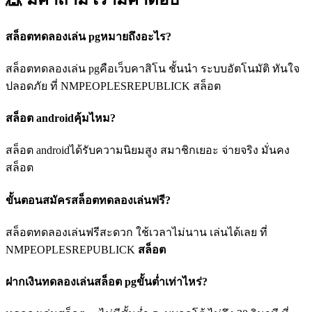
สล็อตทดลองเล่น pgหมายถึงอะไร?
สล็อตทดลองเล่น pgคือเว็บคาสิโน ชั้นนำ ระบบอัตโนมัติ ทันใจ
ปลอดภัย ที่ NMPEOPLESREPUBLICK สล็อต
สล็อต androidคุ้มไหม?
สล็อต androidได้รับความนิยมสูง สมาชิกเยอะ จ่ายจริง มั่นคง
สล็อต
ขั้นตอนสมัครสล็อตทดลองเล่นฟรี?
สล็อตทดลองเล่นฟรีสะดวก ใช้เวลาไม่นาน เล่นได้เลย ที่
NMPEOPLESREPUBLICK
สล็อต
ฝากเงินทดลองเล่นสล็อต pgขั้นต่ำเท่าไหร่?