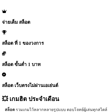
จ่ายเต็ม สล็อต
สล็อต ที่ 1 ของวงการ
สล็อต ขั้นต่ำ 1 บาท
สล็อต เว็บตรงไม่ผ่านเอเย่นต์
💥 เกมฮิต
ประจำเดือน
สล็อต
รวมเกมไว้หลากหลายรูปแบบ ตอบโจทย์ผู้เล่นทุกสไตล์