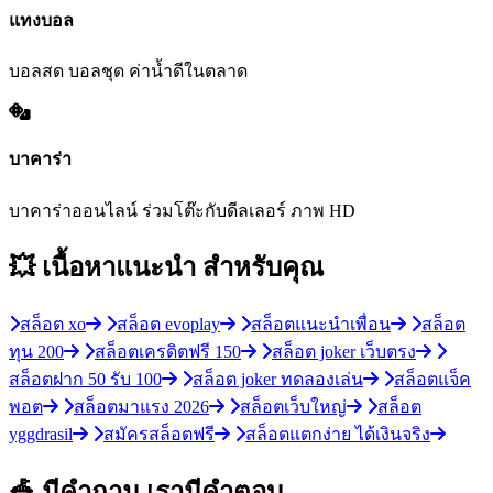
แทงบอล
บอลสด บอลชุด ค่าน้ำดีในตลาด
บาคาร่า
บาคาร่าออนไลน์ ร่วมโต๊ะกับดีลเลอร์ ภาพ HD
💥 เนื้อหาแนะนำ
สำหรับคุณ
สล็อต xo
สล็อต evoplay
สล็อตแนะนำเพื่อน
สล็อต
ทุน 200
สล็อตเครดิตฟรี 150
สล็อต joker เว็บตรง
สล็อตฝาก 50 รับ 100
สล็อต joker ทดลองเล่น
สล็อตแจ็ค
พอต
สล็อตมาแรง 2026
สล็อตเว็บใหญ่
สล็อต
yggdrasil
สมัครสล็อตฟรี
สล็อตแตกง่าย ได้เงินจริง
🎪 มีคำถาม
เรามีคำตอบ