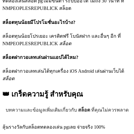
ทดลองเล่นสล็อต pgไม่มีขั้นต่ำ ระบบออโต้ ไม่ถึง 30 วินาที ที่
NMPEOPLESREPUBLICK สล็อต
สล็อตทุนน้อยมีโปรโมชั่นอะไรบ้าง?
สล็อตทุนน้อยโปรเยอะ เครดิตฟรี โบนัสฝาก และอื่นๆ อีก ที่
NMPEOPLESREPUBLICK
สล็อต
สล็อตฝากวอเลทเล่นผ่านแอปได้ไหม?
สล็อตฝากวอเลทเล่นได้ทุกเครื่อง iOS Android เล่นผ่านเว็บได้
สล็อต
👑 เกร็ดความรู้
สำหรับคุณ
บทความและข้อมูลเพิ่มเติมเกี่ยวกับ
สล็อต
ที่คุณไม่ควรพลาด
ลุ้นรางวัลกับสล็อตทดลองเล่น pgเลย จ่ายจริง 100%