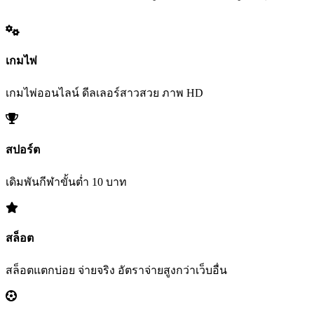
เกมไพ่
เกมไพ่ออนไลน์ ดีลเลอร์สาวสวย ภาพ HD
สปอร์ต
เดิมพันกีฬาขั้นต่ำ 10 บาท
สล็อต
สล็อตแตกบ่อย จ่ายจริง อัตราจ่ายสูงกว่าเว็บอื่น