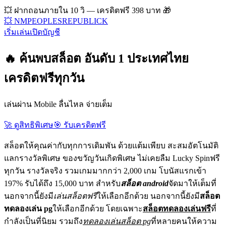
💥 ฝากถอนภายใน 10 วิ — เครดิตฟรี 398 บาท 🎁
💥 NMPEOPLESREPUBLICK
เริ่มเล่น
เปิดบัญชี
🔥 ค้นพบสล็อต อันดับ 1 ประเทศไทย
เครดิตฟรีทุกวัน
เล่นผ่าน Mobile ลื่นไหล จ่ายเต็ม
🚀 ดูสิทธิพิเศษ
🎯 รับเครดิตฟรี
สล็อตให้คุณค่ากับทุกการเดิมพัน ด้วยแต้มเพียบ สะสมอัตโนมัติ
แลกรางวัลพิเศษ ของขวัญวันเกิดพิเศษ ไม่เคยลืม Lucky Spinฟรี
ทุกวัน รางวัลจริง รวมเกมมากกว่า 2,000 เกม โบนัสแรกเข้า
197% รับได้ถึง 15,000 บาท สำหรับ
สล็อต android
จัดมาให้เต็มที่
นอกจากนี้ยังมี
เล่นสล็อตฟรี
ให้เลือกอีกด้วย นอกจากนี้ยังมี
สล็อต
ทดลองเล่น pg
ให้เลือกอีกด้วย โดยเฉพาะ
สล็อตทดลองเล่นฟรี
ที่
กำลังเป็นที่นิยม รวมถึง
ทดลองเล่นสล็อต pg
ที่หลายคนให้ความ