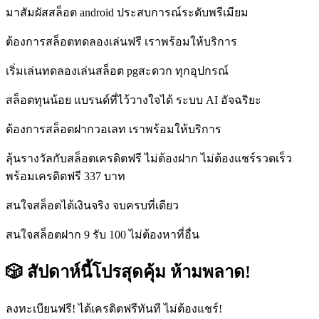
มาสัมผัสสล็อต android ประสบการณ์ระดับพรีเมียม
ต้องการสล็อตทดลองเล่นฟรี เราพร้อมให้บริการ
เริ่มเล่นทดลองเล่นสล็อต pgสะดวก ทุกอุปกรณ์
สล็อตทุนน้อย แบรนด์ที่ไว้วางใจได้ ระบบ AI อัจฉริยะ
ต้องการสล็อตฝากวอเลท เราพร้อมให้บริการ
ลุ้นรางวัลกับสล็อตเครดิตฟรี ไม่ต้องฝาก ไม่ต้องแชร์รวดเร็ว
พร้อมเครดิตฟรี 337 บาท
สนใจสล็อตได้เงินจริง จบครบที่เดียว
สนใจสล็อตฝาก 9 รับ 100 ไม่ต้องหาที่อื่น
🎲 สัปดาห์นี้โปรสุดคุ้ม ห้ามพลาด!
ลงทะเบียนฟรี! ได้เครดิตฟรีทันที ไม่ต้องแชร์!