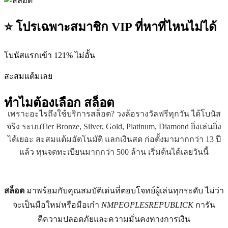
⭐ โปรเฉพาะสมาชิก VIP ที่หาที่ไหนไม่ได้
โบนัสแรกเข้า 121% ไม่อั้น
สะสมแต้มเลย
ทำไมต้องเลือก
สล็อต
เพราะอะไรถึงใช้บริการสล็อต? วงล้อรางวัลฟรีทุกวัน ได้โบนัส
จริง ระบบTier Bronze, Silver, Gold, Platinum, Diamond ยิ่งเล่นยิ่ง
ได้เยอะ สะสมแต้มอัตโนมัติ แลกเงินสด ก่อตั้งมามากกว่า 13 ปี
แล้ว ทุนจดทะเบียนมากกว่า 500 ล้าน เริ่มต้นได้เลยวันนี้
สล็อต
มาพร้อมกับคุณสมบัติเด่นที่ตอบโจทย์ผู้เล่นทุกระดับ ไม่ว่า
จะเป็นมือใหม่หรือมือเก๋า
NMPEOPLESREPUBLICK
การัน
ตีความปลอดภัยและความมั่นคงทางการเงิน