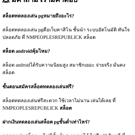
สล็อตทดลองเล่น pgหมายถึงอะไร?
สล็อตทดลองเล่น pgคือเว็บคาสิโน ชั้นนำ ระบบอัตโนมัติ ทันใจ
ปลอดภัย ที่ NMPEOPLESREPUBLICK สล็อต
สล็อต androidคุ้มไหม?
สล็อต androidได้รับความนิยมสูง สมาชิกเยอะ จ่ายจริง มั่นคง
สล็อต
ขั้นตอนสมัครสล็อตทดลองเล่นฟรี?
สล็อตทดลองเล่นฟรีสะดวก ใช้เวลาไม่นาน เล่นได้เลย ที่
NMPEOPLESREPUBLICK
สล็อต
ฝากเงินทดลองเล่นสล็อต pgขั้นต่ำเท่าไหร่?