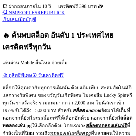
💥 ฝากถอนภายใน 10 วิ — เครดิตฟรี 398 บาท 🎁
💥 NMPEOPLESREPUBLICK
เริ่มเล่น
เปิดบัญชี
🔥 ค้นพบสล็อต อันดับ 1 ประเทศไทย
เครดิตฟรีทุกวัน
เล่นผ่าน Mobile ลื่นไหล จ่ายเต็ม
🚀 ดูสิทธิพิเศษ
🎯 รับเครดิตฟรี
สล็อตให้คุณค่ากับทุกการเดิมพัน ด้วยแต้มเพียบ สะสมอัตโนมัติ
แลกรางวัลพิเศษ ของขวัญวันเกิดพิเศษ ไม่เคยลืม Lucky Spinฟรี
ทุกวัน รางวัลจริง รวมเกมมากกว่า 2,000 เกม โบนัสแรกเข้า
197% รับได้ถึง 15,000 บาท สำหรับ
สล็อต android
จัดมาให้เต็มที่
นอกจากนี้ยังมี
เล่นสล็อตฟรี
ให้เลือกอีกด้วย นอกจากนี้ยังมี
สล็อต
ทดลองเล่น pg
ให้เลือกอีกด้วย โดยเฉพาะ
สล็อตทดลองเล่นฟรี
ที่
กำลังเป็นที่นิยม รวมถึง
ทดลองเล่นสล็อต pg
ที่หลายคนให้ความ