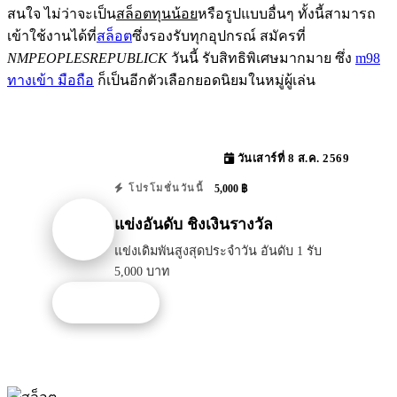
สนใจ ไม่ว่าจะเป็น
สล็อตทุนน้อย
หรือรูปแบบอื่นๆ ทั้งนี้สามารถ
เข้าใช้งานได้ที่
สล็อต
ซึ่งรองรับทุกอุปกรณ์ สมัครที่
NMPEOPLESREPUBLICK
วันนี้ รับสิทธิพิเศษมากมาย ซึ่ง
m98
ทางเข้า มือถือ
ก็เป็นอีกตัวเลือกยอดนิยมในหมู่ผู้เล่น
วันเสาร์ที่ 8 ส.ค. 2569
5,000 ฿
โปรโมชั่นวันนี้
แข่งอันดับ ชิงเงินรางวัล
แข่งเดิมพันสูงสุดประจำวัน อันดับ 1 รับ
5,000 บาท
รับโปรนี้