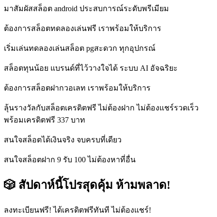
มาสัมผัสสล็อต android ประสบการณ์ระดับพรีเมียม
ต้องการสล็อตทดลองเล่นฟรี เราพร้อมให้บริการ
เริ่มเล่นทดลองเล่นสล็อต pgสะดวก ทุกอุปกรณ์
สล็อตทุนน้อย แบรนด์ที่ไว้วางใจได้ ระบบ AI อัจฉริยะ
ต้องการสล็อตฝากวอเลท เราพร้อมให้บริการ
ลุ้นรางวัลกับสล็อตเครดิตฟรี ไม่ต้องฝาก ไม่ต้องแชร์รวดเร็ว
พร้อมเครดิตฟรี 337 บาท
สนใจสล็อตได้เงินจริง จบครบที่เดียว
สนใจสล็อตฝาก 9 รับ 100 ไม่ต้องหาที่อื่น
🎲 สัปดาห์นี้โปรสุดคุ้ม ห้ามพลาด!
ลงทะเบียนฟรี! ได้เครดิตฟรีทันที ไม่ต้องแชร์!