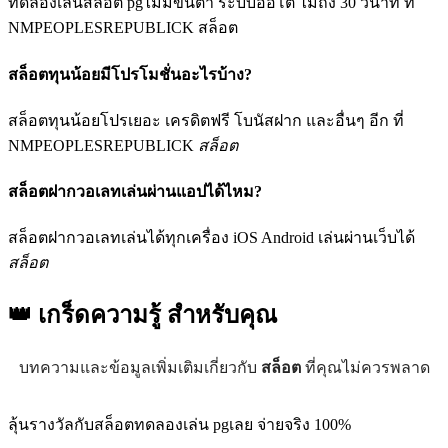
ทดลองเล่นสล็อต pgไม่มีขั้นต่ำ ระบบออโต้ ไม่ถึง 30 วินาที ที่
NMPEOPLESREPUBLICK สล็อต
สล็อตทุนน้อยมีโปรโมชั่นอะไรบ้าง?
สล็อตทุนน้อยโปรเยอะ เครดิตฟรี โบนัสฝาก และอื่นๆ อีก ที่
NMPEOPLESREPUBLICK
สล็อต
สล็อตฝากวอเลทเล่นผ่านแอปได้ไหม?
สล็อตฝากวอเลทเล่นได้ทุกเครื่อง iOS Android เล่นผ่านเว็บได้
สล็อต
👑 เกร็ดความรู้
สำหรับคุณ
บทความและข้อมูลเพิ่มเติมเกี่ยวกับ
สล็อต
ที่คุณไม่ควรพลาด
ลุ้นรางวัลกับสล็อตทดลองเล่น pgเลย จ่ายจริง 100%