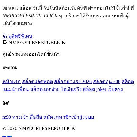
เข้าเล่น
สล็อต
วันนี้ รับโบนัสต้อนรับทันที ฝากถอนไม่มีขั้นต่ำ! ที่
NMPEOPLESREPUBLICK
ทุกบริการได้รับการออกแบบเพื่อผู้
เล่นโดยเฉพาะ
🚀 ดูสิทธิพิเศษ
💥 NMPEOPLESREPUBLICK
ศูนย์รวมเกมออนไลน์ชั้นนำ
บทความ
หน้าแรก
สล็อตแจ็คพอต
สล็อตมาแรง 2026
สล็อตทุน 200
สล็อต
แนะนำเพื่อน
สล็อตแตกง่าย ได้เงินจริง
สล็อต joker เว็บตรง
ลิงก์
m98 ทางเข้า มือถือ
สมัครสมาชิก
เข้าสู่ระบบ
© 2026 NMPEOPLESREPUBLICK