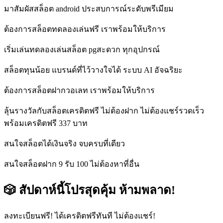
มาสัมผัสสล็อต android ประสบการณ์ระดับพรีเมียม
ต้องการสล็อตทดลองเล่นฟรี เราพร้อมให้บริการ
เริ่มเล่นทดลองเล่นสล็อต pgสะดวก ทุกอุปกรณ์
สล็อตทุนน้อย แบรนด์ที่ไว้วางใจได้ ระบบ AI อัจฉริยะ
ต้องการสล็อตฝากวอเลท เราพร้อมให้บริการ
ลุ้นรางวัลกับสล็อตเครดิตฟรี ไม่ต้องฝาก ไม่ต้องแชร์รวดเร็ว
พร้อมเครดิตฟรี 337 บาท
สนใจสล็อตได้เงินจริง จบครบที่เดียว
สนใจสล็อตฝาก 9 รับ 100 ไม่ต้องหาที่อื่น
🎲 สัปดาห์นี้โปรสุดคุ้ม ห้ามพลาด!
ลงทะเบียนฟรี! ได้เครดิตฟรีทันที ไม่ต้องแชร์!