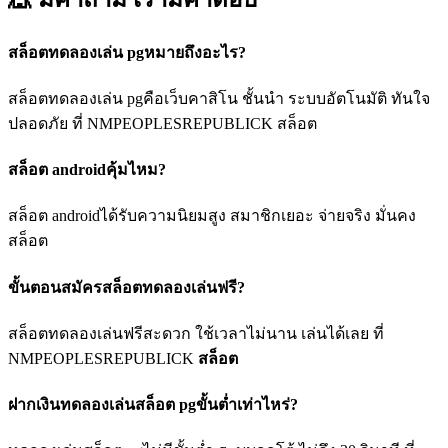
สล็อตทดลองเล่น pgหมายถึงอะไร?
สล็อตทดลองเล่น pgคือเว็บคาสิโน ชั้นนำ ระบบอัตโนมัติ ทันใจ
ปลอดภัย ที่ NMPEOPLESREPUBLICK สล็อต
สล็อต androidคุ้มไหม?
สล็อต androidได้รับความนิยมสูง สมาชิกเยอะ จ่ายจริง มั่นคง
สล็อต
ขั้นตอนสมัครสล็อตทดลองเล่นฟรี?
สล็อตทดลองเล่นฟรีสะดวก ใช้เวลาไม่นาน เล่นได้เลย ที่
NMPEOPLESREPUBLICK
สล็อต
ฝากเงินทดลองเล่นสล็อต pgขั้นต่ำเท่าไหร่?