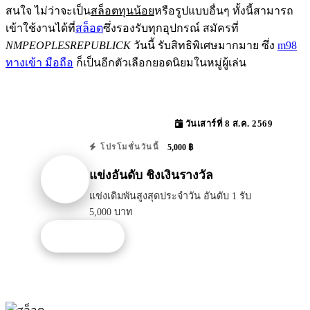
สนใจ ไม่ว่าจะเป็น
สล็อตทุนน้อย
หรือรูปแบบอื่นๆ ทั้งนี้สามารถ
เข้าใช้งานได้ที่
สล็อต
ซึ่งรองรับทุกอุปกรณ์ สมัครที่
NMPEOPLESREPUBLICK
วันนี้ รับสิทธิพิเศษมากมาย ซึ่ง
m98
ทางเข้า มือถือ
ก็เป็นอีกตัวเลือกยอดนิยมในหมู่ผู้เล่น
วันเสาร์ที่ 8 ส.ค. 2569
5,000 ฿
โปรโมชั่นวันนี้
แข่งอันดับ ชิงเงินรางวัล
แข่งเดิมพันสูงสุดประจำวัน อันดับ 1 รับ
5,000 บาท
รับโปรนี้