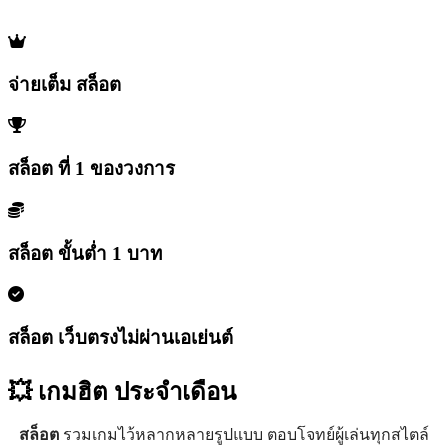
จ่ายเต็ม สล็อต
สล็อต ที่ 1 ของวงการ
สล็อต ขั้นต่ำ 1 บาท
สล็อต เว็บตรงไม่ผ่านเอเย่นต์
💥 เกมฮิต
ประจำเดือน
สล็อต
รวมเกมไว้หลากหลายรูปแบบ ตอบโจทย์ผู้เล่นทุกสไตล์