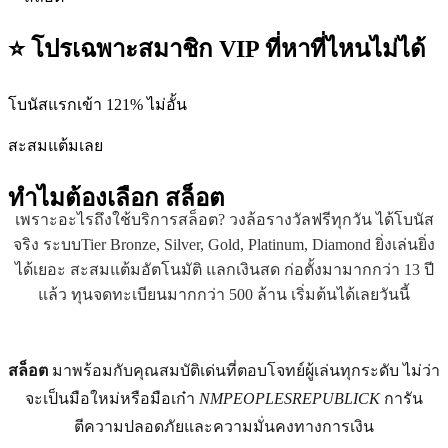
⭐ โปรเฉพาะสมาชิก VIP ที่หาที่ไหนไม่ได้
โบนัสแรกเข้า 121% ไม่อั้น
สะสมแต้มเลย
ทำไมต้องเลือก
สล็อต
เพราะอะไรถึงใช้บริการสล็อต? วงล้อรางวัลฟรีทุกวัน ได้โบนัส
จริง ระบบTier Bronze, Silver, Gold, Platinum, Diamond ยิ่งเล่นยิ่ง
ได้เยอะ สะสมแต้มอัตโนมัติ แลกเงินสด ก่อตั้งมามากกว่า 13 ปี
แล้ว ทุนจดทะเบียนมากกว่า 500 ล้าน เริ่มต้นได้เลยวันนี้
สล็อต
มาพร้อมกับคุณสมบัติเด่นที่ตอบโจทย์ผู้เล่นทุกระดับ ไม่ว่า
จะเป็นมือใหม่หรือมือเก๋า
NMPEOPLESREPUBLICK
การัน
ตีความปลอดภัยและความมั่นคงทางการเงิน