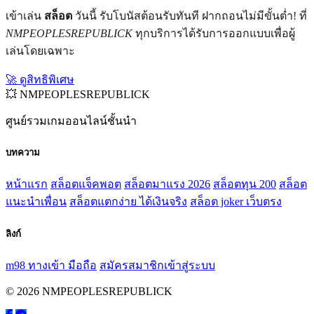
เข้าเล่น
สล็อต
วันนี้ รับโบนัสต้อนรับทันที ฝากถอนไม่มีขั้นต่ำ! ที่
NMPEOPLESREPUBLICK
ทุกบริการได้รับการออกแบบเพื่อผู้
เล่นโดยเฉพาะ
🚀 ดูสิทธิพิเศษ
💥 NMPEOPLESREPUBLICK
ศูนย์รวมเกมออนไลน์ชั้นนำ
บทความ
หน้าแรก
สล็อตแจ็คพอต
สล็อตมาแรง 2026
สล็อตทุน 200
สล็อต
แนะนำเพื่อน
สล็อตแตกง่าย ได้เงินจริง
สล็อต joker เว็บตรง
ลิงก์
m98 ทางเข้า มือถือ
สมัครสมาชิก
เข้าสู่ระบบ
© 2026 NMPEOPLESREPUBLICK