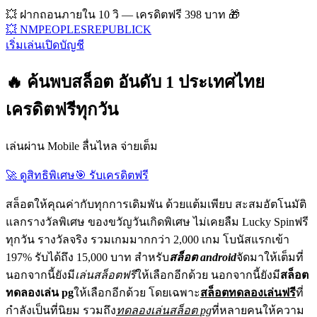
💥 ฝากถอนภายใน 10 วิ — เครดิตฟรี 398 บาท 🎁
💥 NMPEOPLESREPUBLICK
เริ่มเล่น
เปิดบัญชี
🔥 ค้นพบสล็อต อันดับ 1 ประเทศไทย
เครดิตฟรีทุกวัน
เล่นผ่าน Mobile ลื่นไหล จ่ายเต็ม
🚀 ดูสิทธิพิเศษ
🎯 รับเครดิตฟรี
สล็อตให้คุณค่ากับทุกการเดิมพัน ด้วยแต้มเพียบ สะสมอัตโนมัติ
แลกรางวัลพิเศษ ของขวัญวันเกิดพิเศษ ไม่เคยลืม Lucky Spinฟรี
ทุกวัน รางวัลจริง รวมเกมมากกว่า 2,000 เกม โบนัสแรกเข้า
197% รับได้ถึง 15,000 บาท สำหรับ
สล็อต android
จัดมาให้เต็มที่
นอกจากนี้ยังมี
เล่นสล็อตฟรี
ให้เลือกอีกด้วย นอกจากนี้ยังมี
สล็อต
ทดลองเล่น pg
ให้เลือกอีกด้วย โดยเฉพาะ
สล็อตทดลองเล่นฟรี
ที่
กำลังเป็นที่นิยม รวมถึง
ทดลองเล่นสล็อต pg
ที่หลายคนให้ความ