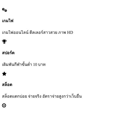
เกมไพ่
เกมไพ่ออนไลน์ ดีลเลอร์สาวสวย ภาพ HD
สปอร์ต
เดิมพันกีฬาขั้นต่ำ 10 บาท
สล็อต
สล็อตแตกบ่อย จ่ายจริง อัตราจ่ายสูงกว่าเว็บอื่น