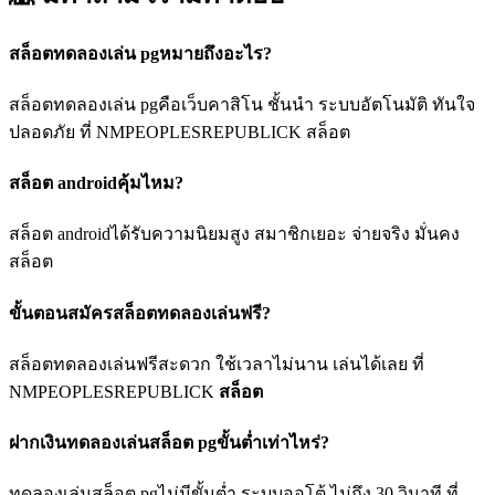
สล็อตทดลองเล่น pgหมายถึงอะไร?
สล็อตทดลองเล่น pgคือเว็บคาสิโน ชั้นนำ ระบบอัตโนมัติ ทันใจ
ปลอดภัย ที่ NMPEOPLESREPUBLICK สล็อต
สล็อต androidคุ้มไหม?
สล็อต androidได้รับความนิยมสูง สมาชิกเยอะ จ่ายจริง มั่นคง
สล็อต
ขั้นตอนสมัครสล็อตทดลองเล่นฟรี?
สล็อตทดลองเล่นฟรีสะดวก ใช้เวลาไม่นาน เล่นได้เลย ที่
NMPEOPLESREPUBLICK
สล็อต
ฝากเงินทดลองเล่นสล็อต pgขั้นต่ำเท่าไหร่?
ทดลองเล่นสล็อต pgไม่มีขั้นต่ำ ระบบออโต้ ไม่ถึง 30 วินาที ที่