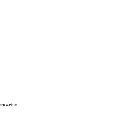
โดยเฉพาะ