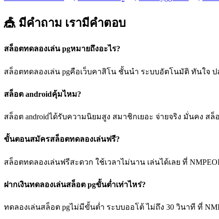
🎪 มีคำถาม
เรามีคำตอบ
สล็อตทดลองเล่น pgหมายถึงอะไร?
สล็อตทดลองเล่น pgคือเว็บคาสิโน ชั้นนำ ระบบอัตโนมัติ ทันใ
สล็อต androidคุ้มไหม?
สล็อต androidได้รับความนิยมสูง สมาชิกเยอะ จ่ายจริง มั่นคง สล็
ขั้นตอนสมัครสล็อตทดลองเล่นฟรี?
สล็อตทดลองเล่นฟรีสะดวก ใช้เวลาไม่นาน เล่นได้เลย ที่ NM
ฝากเงินทดลองเล่นสล็อต pgขั้นต่ำเท่าไหร่?
ทดลองเล่นสล็อต pgไม่มีขั้นต่ำ ระบบออโต้ ไม่ถึง 30 วินาที ท