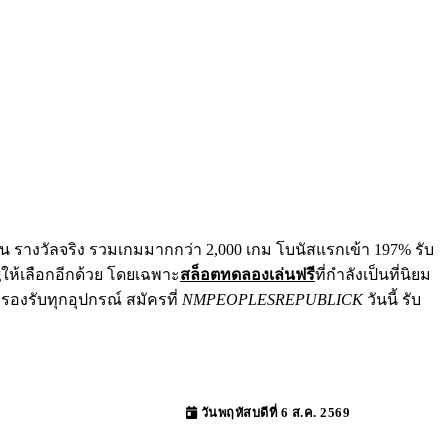
วัน รางวัลจริง รวมเกมมากกว่า 2,000 เกม โบนัสแรกเข้า 197% รับ
g
ให้เลือกอีกด้วย โดยเฉพาะ
สล็อตทดลองเล่นฟรี
ที่กำลังเป็นที่นิยม
่งรองรับทุกอุปกรณ์ สมัครที่
NMPEOPLESREPUBLICK
วันนี้ รับ
วันพฤหัสบดีที่ 6 ส.ค. 2569