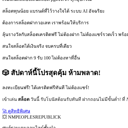
สล็อตทุนน้อย แบรนด์ที่ไว้วางใจได้ ระบบ AI อัจฉริยะ
ต้องการสล็อตฝากวอเลท เราพร้อมให้บริการ
ลุ้นรางวัลกับสล็อตเครดิตฟรี ไม่ต้องฝาก ไม่ต้องแชร์รวดเร็ว พร้
สนใจสล็อตได้เงินจริง จบครบที่เดียว
สนใจสล็อตฝาก 9 รับ 100 ไม่ต้องหาที่อื่น
🎲 สัปดาห์นี้โปรสุดคุ้ม ห้ามพลาด!
ลงทะเบียนฟรี! ได้เครดิตฟรีทันที ไม่ต้องแชร์!
เข้าเล่น
สล็อต
วันนี้ รับโบนัสต้อนรับทันที ฝากถอนไม่มีขั้นต่ำ! ที่
🚀 ดูสิทธิพิเศษ
💥 NMPEOPLESREPUBLICK
ศูนย์รวมเกมออนไลน์ชั้นนำ