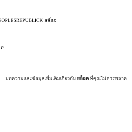
 NMPEOPLESREPUBLICK
สล็อต
อต
บทความและข้อมูลเพิ่มเติมเกี่ยวกับ
สล็อต
ที่คุณไม่ควรพลาด