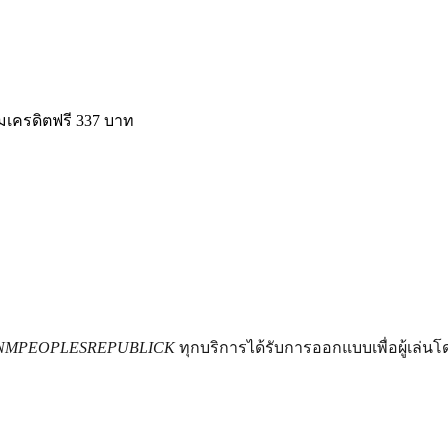
อมเครดิตฟรี 337 บาท
NMPEOPLESREPUBLICK
ทุกบริการได้รับการออกแบบเพื่อผู้เล่น