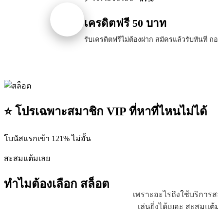
เครดิตฟรี 50 บาท
รับเครดิตฟรีไม่ต้องฝาก สมัครแล้วรับทันที ถอ
⭐ โปรเฉพาะสมาชิก VIP ที่หาที่ไหนไม่ได้
โบนัสแรกเข้า 121% ไม่อั้น
สะสมแต้มเลย
ทำไมต้องเลือก
สล็อต
เพราะอะไรถึงใช้บริการสล็อ
เล่นยิ่งได้เยอะ สะสมแต้