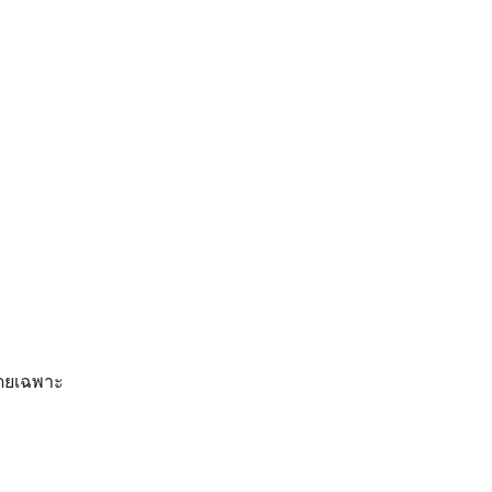
โดยเฉพาะ