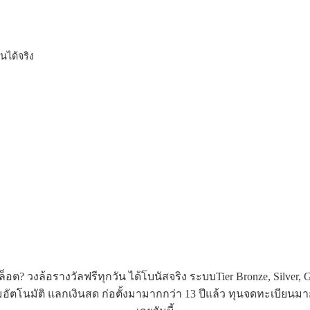
นได้จริง
ต? วงล้อรางวัลฟรีทุกวัน ได้โบนัสจริง ระบบTier Bronze, Silver, Go
มอัตโนมัติ แลกเงินสด ก่อตั้งมามากกว่า 13 ปีแล้ว ทุนจดทะเบียนมากก