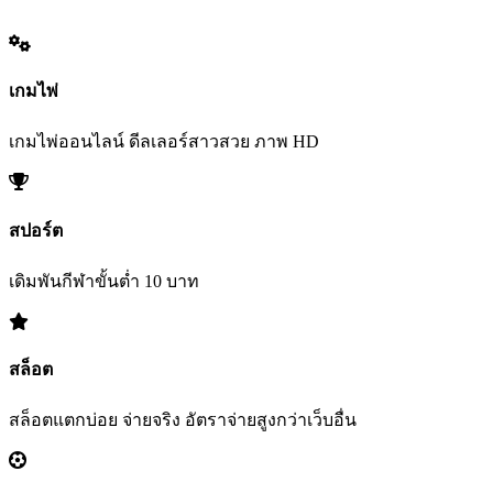
เกมไพ่
เกมไพ่ออนไลน์ ดีลเลอร์สาวสวย ภาพ HD
สปอร์ต
เดิมพันกีฬาขั้นต่ำ 10 บาท
สล็อต
สล็อตแตกบ่อย จ่ายจริง อัตราจ่ายสูงกว่าเว็บอื่น