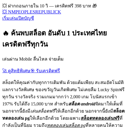
💥 ฝากถอนภายใน 10 วิ — เครดิตฟรี 398 บาท 🎁
💥 NMPEOPLESREPUBLICK
เริ่มเล่น
เปิดบัญชี
🔥 ค้นพบสล็อต อันดับ 1 ประเทศไทย
เครดิตฟรีทุกวัน
เล่นผ่าน Mobile ลื่นไหล จ่ายเต็ม
🚀 ดูสิทธิพิเศษ
🎯 รับเครดิตฟรี
สล็อตให้คุณค่ากับทุกการเดิมพัน ด้วยแต้มเพียบ สะสมอัตโนมัติ
แลกรางวัลพิเศษ ของขวัญวันเกิดพิเศษ ไม่เคยลืม Lucky Spinฟรี
ทุกวัน รางวัลจริง รวมเกมมากกว่า 2,000 เกม โบนัสแรกเข้า
197% รับได้ถึง 15,000 บาท สำหรับ
สล็อต android
จัดมาให้เต็มที่
นอกจากนี้ยังมี
เล่นสล็อตฟรี
ให้เลือกอีกด้วย นอกจากนี้ยังมี
สล็อต
ทดลองเล่น pg
ให้เลือกอีกด้วย โดยเฉพาะ
สล็อตทดลองเล่นฟรี
ที่
กำลังเป็นที่นิยม รวมถึง
ทดลองเล่นสล็อต pg
ที่หลายคนให้ความ