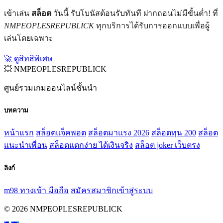
เข้าเล่น
สล็อต
วันนี้ รับโบนัสต้อนรับทันที ฝากถอนไม่มีขั้นต่ำ! ที่
NMPEOPLESREPUBLICK
ทุกบริการได้รับการออกแบบเพื่อผู้
เล่นโดยเฉพาะ
🚀 ดูสิทธิพิเศษ
💥 NMPEOPLESREPUBLICK
ศูนย์รวมเกมออนไลน์ชั้นนำ
บทความ
หน้าแรก
สล็อตแจ็คพอต
สล็อตมาแรง 2026
สล็อตทุน 200
สล็อต
แนะนำเพื่อน
สล็อตแตกง่าย ได้เงินจริง
สล็อต joker เว็บตรง
ลิงก์
m98 ทางเข้า มือถือ
สมัครสมาชิก
เข้าสู่ระบบ
© 2026 NMPEOPLESREPUBLICK