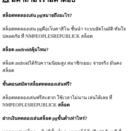
สล็อตทดลองเล่น pgหมายถึงอะไร?
สล็อตทดลองเล่น pgคือเว็บคาสิโน ชั้นนำ ระบบอัตโนมัติ ทันใจ
ปลอดภัย ที่ NMPEOPLESREPUBLICK สล็อต
สล็อต androidคุ้มไหม?
สล็อต androidได้รับความนิยมสูง สมาชิกเยอะ จ่ายจริง มั่นคง
สล็อต
ขั้นตอนสมัครสล็อตทดลองเล่นฟรี?
สล็อตทดลองเล่นฟรีสะดวก ใช้เวลาไม่นาน เล่นได้เลย ที่
NMPEOPLESREPUBLICK
สล็อต
ฝากเงินทดลองเล่นสล็อต pgขั้นต่ำเท่าไหร่?