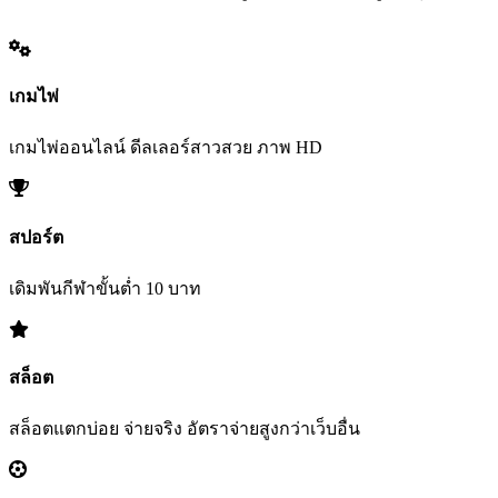
เกมไพ่
เกมไพ่ออนไลน์ ดีลเลอร์สาวสวย ภาพ HD
สปอร์ต
เดิมพันกีฬาขั้นต่ำ 10 บาท
สล็อต
สล็อตแตกบ่อย จ่ายจริง อัตราจ่ายสูงกว่าเว็บอื่น