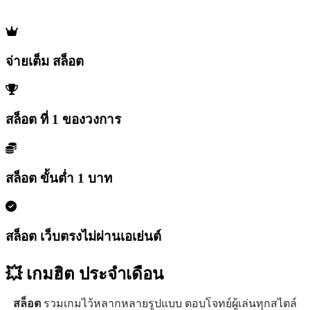
จ่ายเต็ม สล็อต
สล็อต ที่ 1 ของวงการ
สล็อต ขั้นต่ำ 1 บาท
สล็อต เว็บตรงไม่ผ่านเอเย่นต์
💥 เกมฮิต
ประจำเดือน
สล็อต
รวมเกมไว้หลากหลายรูปแบบ ตอบโจทย์ผู้เล่นทุกสไตล์