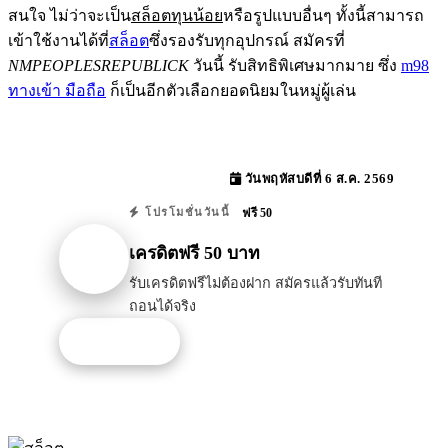
สนใจ ไม่ว่าจะเป็น
สล็อตทุนน้อย
หรือรูปแบบอื่นๆ ทั้งนี้สามารถ
เข้าใช้งานได้ที่
สล็อต
ซึ่งรองรับทุกอุปกรณ์ สมัครที่
NMPEOPLESREPUBLICK
วันนี้ รับสิทธิพิเศษมากมาย ซึ่ง
m98
ทางเข้า มือถือ
ก็เป็นอีกตัวเลือกยอดนิยมในหมู่ผู้เล่น
วันพฤหัสบดีที่ 6 ส.ค. 2569
ฟรี 50
โปรโมชั่นวันนี้
เครดิตฟรี 50 บาท
รับเครดิตฟรีไม่ต้องฝาก สมัครแล้วรับทันที
ถอนได้จริง
รับโปรนี้