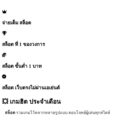
จ่ายเต็ม สล็อต
สล็อต ที่ 1 ของวงการ
สล็อต ขั้นต่ำ 1 บาท
สล็อต เว็บตรงไม่ผ่านเอเย่นต์
💥 เกมฮิต
ประจำเดือน
สล็อต
รวมเกมไว้หลากหลายรูปแบบ ตอบโจทย์ผู้เล่นทุกสไตล์