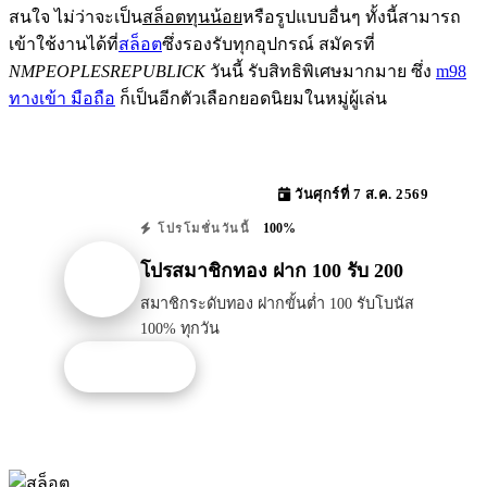
สนใจ ไม่ว่าจะเป็น
สล็อตทุนน้อย
หรือรูปแบบอื่นๆ ทั้งนี้สามารถ
เข้าใช้งานได้ที่
สล็อต
ซึ่งรองรับทุกอุปกรณ์ สมัครที่
NMPEOPLESREPUBLICK
วันนี้ รับสิทธิพิเศษมากมาย ซึ่ง
m98
ทางเข้า มือถือ
ก็เป็นอีกตัวเลือกยอดนิยมในหมู่ผู้เล่น
วันศุกร์ที่ 7 ส.ค. 2569
100%
โปรโมชั่นวันนี้
โปรสมาชิกทอง ฝาก 100 รับ 200
สมาชิกระดับทอง ฝากขั้นต่ำ 100 รับโบนัส
100% ทุกวัน
รับโปรนี้