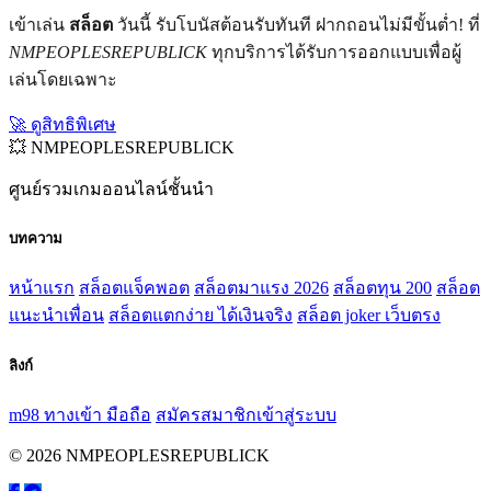
เข้าเล่น
สล็อต
วันนี้ รับโบนัสต้อนรับทันที ฝากถอนไม่มีขั้นต่ำ! ที่
NMPEOPLESREPUBLICK
ทุกบริการได้รับการออกแบบเพื่อผู้
เล่นโดยเฉพาะ
🚀 ดูสิทธิพิเศษ
💥 NMPEOPLESREPUBLICK
ศูนย์รวมเกมออนไลน์ชั้นนำ
บทความ
หน้าแรก
สล็อตแจ็คพอต
สล็อตมาแรง 2026
สล็อตทุน 200
สล็อต
แนะนำเพื่อน
สล็อตแตกง่าย ได้เงินจริง
สล็อต joker เว็บตรง
ลิงก์
m98 ทางเข้า มือถือ
สมัครสมาชิก
เข้าสู่ระบบ
© 2026 NMPEOPLESREPUBLICK