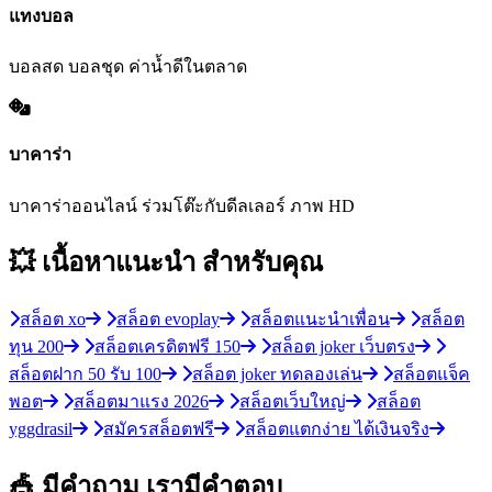
แทงบอล
บอลสด บอลชุด ค่าน้ำดีในตลาด
บาคาร่า
บาคาร่าออนไลน์ ร่วมโต๊ะกับดีลเลอร์ ภาพ HD
💥 เนื้อหาแนะนำ
สำหรับคุณ
สล็อต xo
สล็อต evoplay
สล็อตแนะนำเพื่อน
สล็อต
ทุน 200
สล็อตเครดิตฟรี 150
สล็อต joker เว็บตรง
สล็อตฝาก 50 รับ 100
สล็อต joker ทดลองเล่น
สล็อตแจ็ค
พอต
สล็อตมาแรง 2026
สล็อตเว็บใหญ่
สล็อต
yggdrasil
สมัครสล็อตฟรี
สล็อตแตกง่าย ได้เงินจริง
🎪 มีคำถาม
เรามีคำตอบ