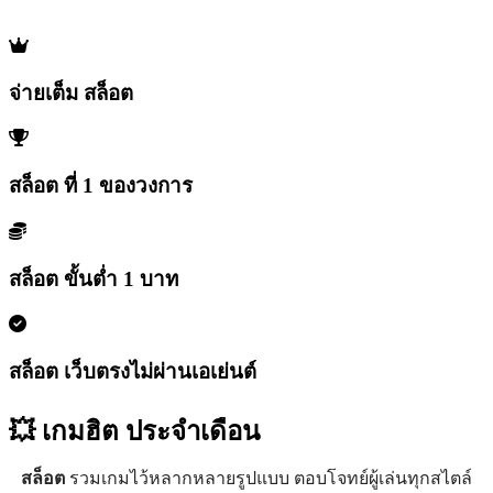
จ่ายเต็ม สล็อต
สล็อต ที่ 1 ของวงการ
สล็อต ขั้นต่ำ 1 บาท
สล็อต เว็บตรงไม่ผ่านเอเย่นต์
💥 เกมฮิต
ประจำเดือน
สล็อต
รวมเกมไว้หลากหลายรูปแบบ ตอบโจทย์ผู้เล่นทุกสไตล์