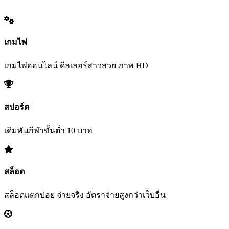
เกมไพ่
เกมไพ่ออนไลน์ ดีลเลอร์สาวสวย ภาพ HD
สปอร์ต
เดิมพันกีฬาขั้นต่ำ 10 บาท
สล็อต
สล็อตแตกบ่อย จ่ายจริง อัตราจ่ายสูงกว่าเว็บอื่น