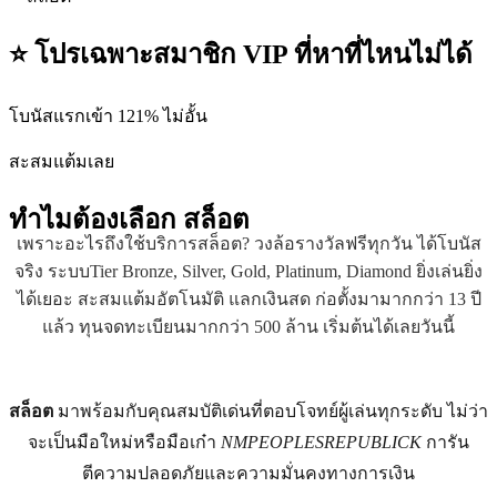
⭐ โปรเฉพาะสมาชิก VIP ที่หาที่ไหนไม่ได้
โบนัสแรกเข้า 121% ไม่อั้น
สะสมแต้มเลย
ทำไมต้องเลือก
สล็อต
เพราะอะไรถึงใช้บริการสล็อต? วงล้อรางวัลฟรีทุกวัน ได้โบนัส
จริง ระบบTier Bronze, Silver, Gold, Platinum, Diamond ยิ่งเล่นยิ่ง
ได้เยอะ สะสมแต้มอัตโนมัติ แลกเงินสด ก่อตั้งมามากกว่า 13 ปี
แล้ว ทุนจดทะเบียนมากกว่า 500 ล้าน เริ่มต้นได้เลยวันนี้
สล็อต
มาพร้อมกับคุณสมบัติเด่นที่ตอบโจทย์ผู้เล่นทุกระดับ ไม่ว่า
จะเป็นมือใหม่หรือมือเก๋า
NMPEOPLESREPUBLICK
การัน
ตีความปลอดภัยและความมั่นคงทางการเงิน