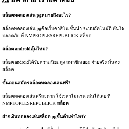
สล็อตทดลองเล่น pgหมายถึงอะไร?
สล็อตทดลองเล่น pgคือเว็บคาสิโน ชั้นนำ ระบบอัตโนมัติ ทันใจ
ปลอดภัย ที่ NMPEOPLESREPUBLICK สล็อต
สล็อต androidคุ้มไหม?
สล็อต androidได้รับความนิยมสูง สมาชิกเยอะ จ่ายจริง มั่นคง
สล็อต
ขั้นตอนสมัครสล็อตทดลองเล่นฟรี?
สล็อตทดลองเล่นฟรีสะดวก ใช้เวลาไม่นาน เล่นได้เลย ที่
NMPEOPLESREPUBLICK
สล็อต
ฝากเงินทดลองเล่นสล็อต pgขั้นต่ำเท่าไหร่?