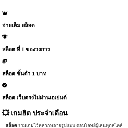
จ่ายเต็ม สล็อต
สล็อต ที่ 1 ของวงการ
สล็อต ขั้นต่ำ 1 บาท
สล็อต เว็บตรงไม่ผ่านเอเย่นต์
💥 เกมฮิต
ประจำเดือน
สล็อต
รวมเกมไว้หลากหลายรูปแบบ ตอบโจทย์ผู้เล่นทุกสไตล์