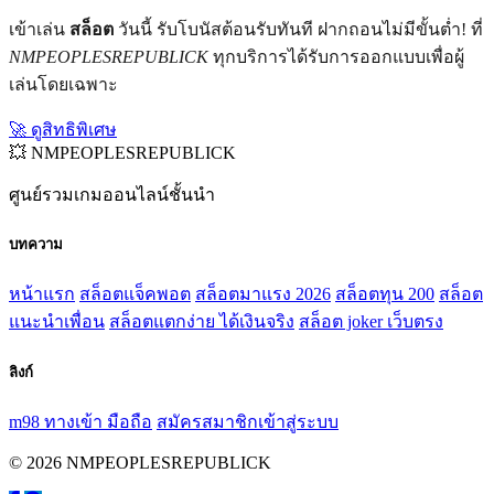
เข้าเล่น
สล็อต
วันนี้ รับโบนัสต้อนรับทันที ฝากถอนไม่มีขั้นต่ำ! ที่
NMPEOPLESREPUBLICK
ทุกบริการได้รับการออกแบบเพื่อผู้
เล่นโดยเฉพาะ
🚀 ดูสิทธิพิเศษ
💥 NMPEOPLESREPUBLICK
ศูนย์รวมเกมออนไลน์ชั้นนำ
บทความ
หน้าแรก
สล็อตแจ็คพอต
สล็อตมาแรง 2026
สล็อตทุน 200
สล็อต
แนะนำเพื่อน
สล็อตแตกง่าย ได้เงินจริง
สล็อต joker เว็บตรง
ลิงก์
m98 ทางเข้า มือถือ
สมัครสมาชิก
เข้าสู่ระบบ
© 2026 NMPEOPLESREPUBLICK