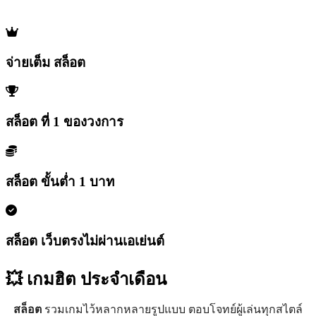
จ่ายเต็ม สล็อต
สล็อต ที่ 1 ของวงการ
สล็อต ขั้นต่ำ 1 บาท
สล็อต เว็บตรงไม่ผ่านเอเย่นต์
💥 เกมฮิต
ประจำเดือน
สล็อต
รวมเกมไว้หลากหลายรูปแบบ ตอบโจทย์ผู้เล่นทุกสไตล์