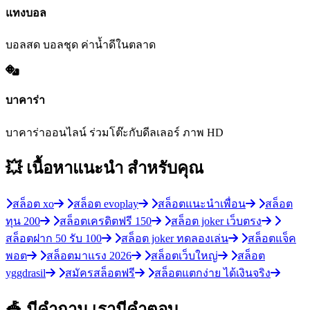
แทงบอล
บอลสด บอลชุด ค่าน้ำดีในตลาด
บาคาร่า
บาคาร่าออนไลน์ ร่วมโต๊ะกับดีลเลอร์ ภาพ HD
💥 เนื้อหาแนะนำ
สำหรับคุณ
สล็อต xo
สล็อต evoplay
สล็อตแนะนำเพื่อน
สล็อต
ทุน 200
สล็อตเครดิตฟรี 150
สล็อต joker เว็บตรง
สล็อตฝาก 50 รับ 100
สล็อต joker ทดลองเล่น
สล็อตแจ็ค
พอต
สล็อตมาแรง 2026
สล็อตเว็บใหญ่
สล็อต
yggdrasil
สมัครสล็อตฟรี
สล็อตแตกง่าย ได้เงินจริง
🎪 มีคำถาม
เรามีคำตอบ