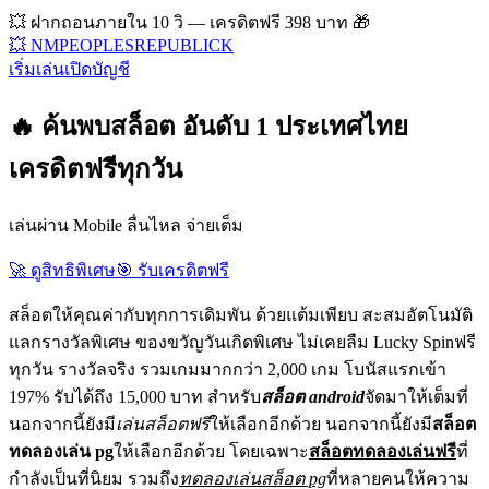
💥 ฝากถอนภายใน 10 วิ — เครดิตฟรี 398 บาท 🎁
💥 NMPEOPLESREPUBLICK
เริ่มเล่น
เปิดบัญชี
🔥 ค้นพบสล็อต อันดับ 1 ประเทศไทย
เครดิตฟรีทุกวัน
เล่นผ่าน Mobile ลื่นไหล จ่ายเต็ม
🚀 ดูสิทธิพิเศษ
🎯 รับเครดิตฟรี
สล็อตให้คุณค่ากับทุกการเดิมพัน ด้วยแต้มเพียบ สะสมอัตโนมัติ
แลกรางวัลพิเศษ ของขวัญวันเกิดพิเศษ ไม่เคยลืม Lucky Spinฟรี
ทุกวัน รางวัลจริง รวมเกมมากกว่า 2,000 เกม โบนัสแรกเข้า
197% รับได้ถึง 15,000 บาท สำหรับ
สล็อต android
จัดมาให้เต็มที่
นอกจากนี้ยังมี
เล่นสล็อตฟรี
ให้เลือกอีกด้วย นอกจากนี้ยังมี
สล็อต
ทดลองเล่น pg
ให้เลือกอีกด้วย โดยเฉพาะ
สล็อตทดลองเล่นฟรี
ที่
กำลังเป็นที่นิยม รวมถึง
ทดลองเล่นสล็อต pg
ที่หลายคนให้ความ