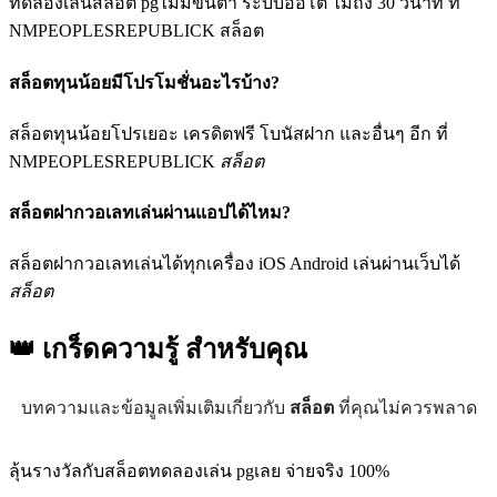
ทดลองเล่นสล็อต pgไม่มีขั้นต่ำ ระบบออโต้ ไม่ถึง 30 วินาที ที่
NMPEOPLESREPUBLICK สล็อต
สล็อตทุนน้อยมีโปรโมชั่นอะไรบ้าง?
สล็อตทุนน้อยโปรเยอะ เครดิตฟรี โบนัสฝาก และอื่นๆ อีก ที่
NMPEOPLESREPUBLICK
สล็อต
สล็อตฝากวอเลทเล่นผ่านแอปได้ไหม?
สล็อตฝากวอเลทเล่นได้ทุกเครื่อง iOS Android เล่นผ่านเว็บได้
สล็อต
👑 เกร็ดความรู้
สำหรับคุณ
บทความและข้อมูลเพิ่มเติมเกี่ยวกับ
สล็อต
ที่คุณไม่ควรพลาด
ลุ้นรางวัลกับสล็อตทดลองเล่น pgเลย จ่ายจริง 100%