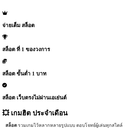
จ่ายเต็ม สล็อต
สล็อต ที่ 1 ของวงการ
สล็อต ขั้นต่ำ 1 บาท
สล็อต เว็บตรงไม่ผ่านเอเย่นต์
💥 เกมฮิต
ประจำเดือน
สล็อต
รวมเกมไว้หลากหลายรูปแบบ ตอบโจทย์ผู้เล่นทุกสไตล์