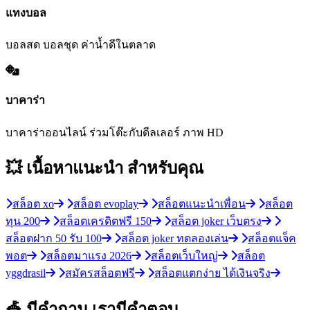
แทงบอล
บอลสด บอลชุด ค่าน้ำดีในตลาด
บาคาร่า
บาคาร่าออนไลน์ ร่วมโต๊ะกับดีลเลอร์ ภาพ HD
💥 เนื้อหาแนะนำ
สำหรับคุณ
สล็อต xo
สล็อต evoplay
สล็อตแนะนำเพื่อน
สล็อต
ทุน 200
สล็อตเครดิตฟรี 150
สล็อต joker เว็บตรง
สล็อตฝาก 50 รับ 100
สล็อต joker ทดลองเล่น
สล็อตแจ็ค
พอต
สล็อตมาแรง 2026
สล็อตเว็บใหญ่
สล็อต
yggdrasil
สมัครสล็อตฟรี
สล็อตแตกง่าย ได้เงินจริง
🎪 มีคำถาม
เรามีคำตอบ