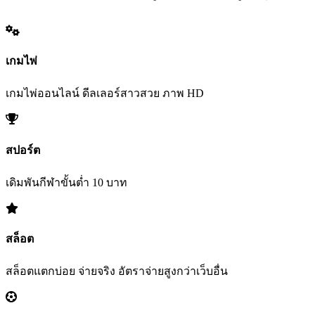
เกมไพ่
เกมไพ่ออนไลน์ ดีลเลอร์สาวสวย ภาพ HD
สปอร์ต
เดิมพันกีฬาขั้นต่ำ 10 บาท
สล็อต
สล็อตแตกบ่อย จ่ายจริง อัตราจ่ายสูงกว่าเว็บอื่น