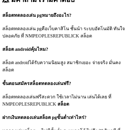
สล็อตทดลองเล่น pgหมายถึงอะไร?
สล็อตทดลองเล่น pgคือเว็บคาสิโน ชั้นนำ ระบบอัตโนมัติ ทันใจ
ปลอดภัย ที่ NMPEOPLESREPUBLICK สล็อต
สล็อต androidคุ้มไหม?
สล็อต androidได้รับความนิยมสูง สมาชิกเยอะ จ่ายจริง มั่นคง
สล็อต
ขั้นตอนสมัครสล็อตทดลองเล่นฟรี?
สล็อตทดลองเล่นฟรีสะดวก ใช้เวลาไม่นาน เล่นได้เลย ที่
NMPEOPLESREPUBLICK
สล็อต
ฝากเงินทดลองเล่นสล็อต pgขั้นต่ำเท่าไหร่?