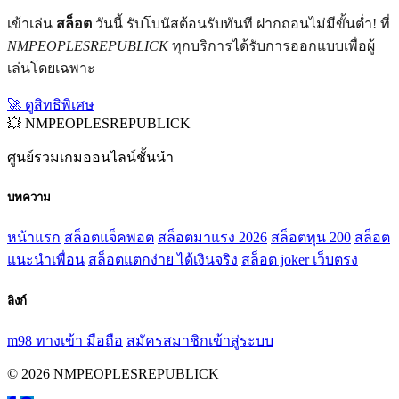
เข้าเล่น
สล็อต
วันนี้ รับโบนัสต้อนรับทันที ฝากถอนไม่มีขั้นต่ำ! ที่
NMPEOPLESREPUBLICK
ทุกบริการได้รับการออกแบบเพื่อผู้
เล่นโดยเฉพาะ
🚀 ดูสิทธิพิเศษ
💥 NMPEOPLESREPUBLICK
ศูนย์รวมเกมออนไลน์ชั้นนำ
บทความ
หน้าแรก
สล็อตแจ็คพอต
สล็อตมาแรง 2026
สล็อตทุน 200
สล็อต
แนะนำเพื่อน
สล็อตแตกง่าย ได้เงินจริง
สล็อต joker เว็บตรง
ลิงก์
m98 ทางเข้า มือถือ
สมัครสมาชิก
เข้าสู่ระบบ
© 2026 NMPEOPLESREPUBLICK