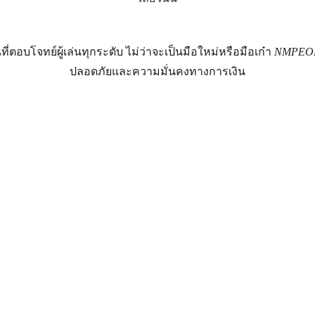
ี่ตอบโจทย์ผู้เล่นทุกระดับ ไม่ว่าจะเป็นมือใหม่หรือมือเก๋า
NMPEO
ปลอดภัยและความมั่นคงทางการเงิน