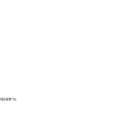
โดยเฉพาะ