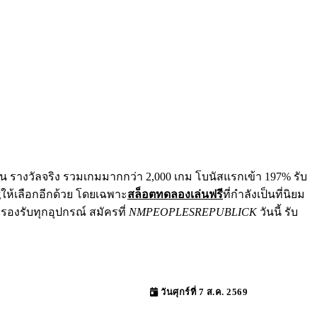
วัน รางวัลจริง รวมเกมมากกว่า 2,000 เกม โบนัสแรกเข้า 197% รับ
g
ให้เลือกอีกด้วย โดยเฉพาะ
สล็อตทดลองเล่นฟรี
ที่กำลังเป็นที่นิยม
่งรองรับทุกอุปกรณ์ สมัครที่
NMPEOPLESREPUBLICK
วันนี้ รับ
วันศุกร์ที่ 7 ส.ค. 2569