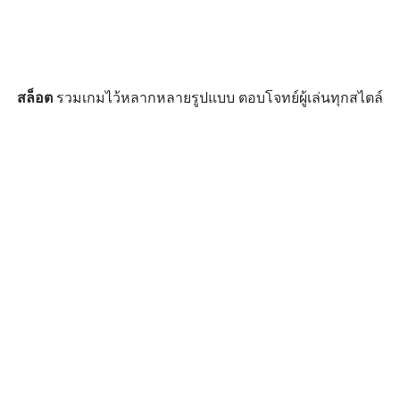
สล็อต
รวมเกมไว้หลากหลายรูปแบบ ตอบโจทย์ผู้เล่นทุกสไตล์