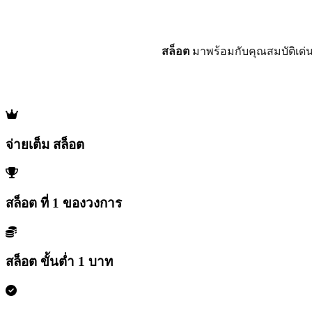
สล็อต
มาพร้อมกับคุณสมบัติเด่นท
จ่ายเต็ม สล็อต
สล็อต ที่ 1 ของวงการ
สล็อต ขั้นต่ำ 1 บาท