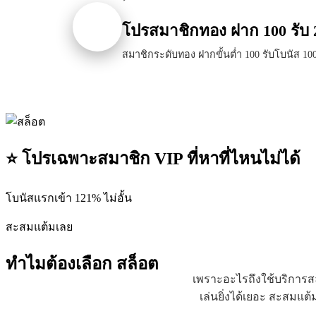
โปรสมาชิกทอง ฝาก 100 รับ 
สมาชิกระดับทอง ฝากขั้นต่ำ 100 รับโบนัส 10
⭐ โปรเฉพาะสมาชิก VIP ที่หาที่ไหนไม่ได้
โบนัสแรกเข้า 121% ไม่อั้น
สะสมแต้มเลย
ทำไมต้องเลือก
สล็อต
เพราะอะไรถึงใช้บริการสล็อ
เล่นยิ่งได้เยอะ สะสมแต้