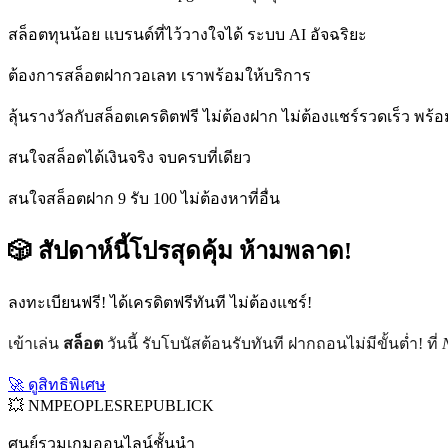
สล็อตทุนน้อย แบรนด์ที่ไว้วางใจได้ ระบบ AI อัจฉริยะ
ต้องการสล็อตฝากวอเลท เราพร้อมให้บริการ
ลุ้นรางวัลกับสล็อตเครดิตฟรี ไม่ต้องฝาก ไม่ต้องแชร์รวดเร็ว พร้
สนใจสล็อตได้เงินจริง จบครบที่เดียว
สนใจสล็อตฝาก 9 รับ 100 ไม่ต้องหาที่อื่น
🎲 สัปดาห์นี้โปรสุดคุ้ม ห้ามพลาด!
ลงทะเบียนฟรี! ได้เครดิตฟรีทันที ไม่ต้องแชร์!
เข้าเล่น
สล็อต
วันนี้ รับโบนัสต้อนรับทันที ฝากถอนไม่มีขั้นต่ำ! ที่
🚀 ดูสิทธิพิเศษ
💥 NMPEOPLESREPUBLICK
ศูนย์รวมเกมออนไลน์ชั้นนำ