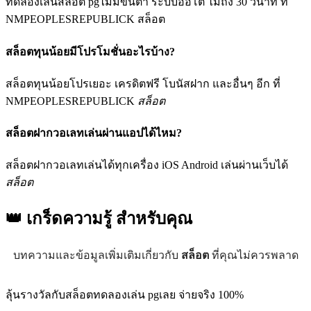
ทดลองเล่นสล็อต pgไม่มีขั้นต่ำ ระบบออโต้ ไม่ถึง 30 วินาที ที่
NMPEOPLESREPUBLICK สล็อต
สล็อตทุนน้อยมีโปรโมชั่นอะไรบ้าง?
สล็อตทุนน้อยโปรเยอะ เครดิตฟรี โบนัสฝาก และอื่นๆ อีก ที่
NMPEOPLESREPUBLICK
สล็อต
สล็อตฝากวอเลทเล่นผ่านแอปได้ไหม?
สล็อตฝากวอเลทเล่นได้ทุกเครื่อง iOS Android เล่นผ่านเว็บได้
สล็อต
👑 เกร็ดความรู้
สำหรับคุณ
บทความและข้อมูลเพิ่มเติมเกี่ยวกับ
สล็อต
ที่คุณไม่ควรพลาด
ลุ้นรางวัลกับสล็อตทดลองเล่น pgเลย จ่ายจริง 100%