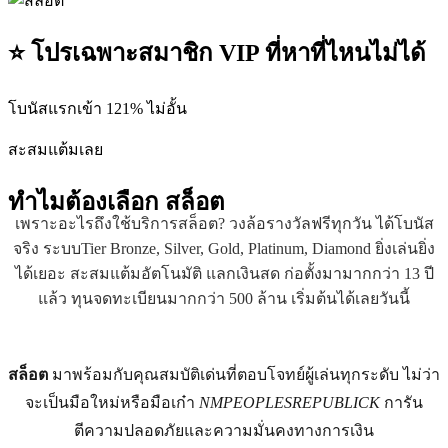
⭐ โปรเฉพาะสมาชิก VIP ที่หาที่ไหนไม่ได้
โบนัสแรกเข้า 121% ไม่อั้น
สะสมแต้มเลย
ทำไมต้องเลือก
สล็อต
เพราะอะไรถึงใช้บริการสล็อต? วงล้อรางวัลฟรีทุกวัน ได้โบนัส
จริง ระบบTier Bronze, Silver, Gold, Platinum, Diamond ยิ่งเล่นยิ่ง
ได้เยอะ สะสมแต้มอัตโนมัติ แลกเงินสด ก่อตั้งมามากกว่า 13 ปี
แล้ว ทุนจดทะเบียนมากกว่า 500 ล้าน เริ่มต้นได้เลยวันนี้
สล็อต
มาพร้อมกับคุณสมบัติเด่นที่ตอบโจทย์ผู้เล่นทุกระดับ ไม่ว่า
จะเป็นมือใหม่หรือมือเก๋า
NMPEOPLESREPUBLICK
การัน
ตีความปลอดภัยและความมั่นคงทางการเงิน