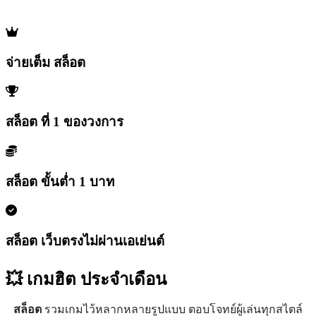
จ่ายเต็ม สล็อต
สล็อต ที่ 1 ของวงการ
สล็อต ขั้นต่ำ 1 บาท
สล็อต เว็บตรงไม่ผ่านเอเย่นต์
💥 เกมฮิต
ประจำเดือน
สล็อต
รวมเกมไว้หลากหลายรูปแบบ ตอบโจทย์ผู้เล่นทุกสไตล์