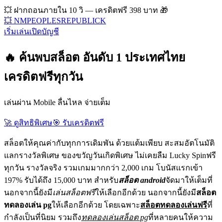
💥 ฝากถอนภายใน 10 วิ — เครดิตฟรี 398 บาท 🎁
💥 NMPEOPLESREPUBLICK
เริ่มเล่น
เปิดบัญชี
🔥 ค้นพบสล็อต อันดับ 1 ประเทศไทย
เครดิตฟรีทุกวัน
เล่นผ่าน Mobile ลื่นไหล จ่ายเต็ม
🚀 ดูสิทธิพิเศษ
🎯 รับเครดิตฟรี
สล็อตให้คุณค่ากับทุกการเดิมพัน ด้วยแต้มเพียบ สะสมอัตโนมัติ
แลกรางวัลพิเศษ ของขวัญวันเกิดพิเศษ ไม่เคยลืม Lucky Spinฟรี
ทุกวัน รางวัลจริง รวมเกมมากกว่า 2,000 เกม โบนัสแรกเข้า
197% รับได้ถึง 15,000 บาท สำหรับ
สล็อต android
จัดมาให้เต็มที่
นอกจากนี้ยังมี
เล่นสล็อตฟรี
ให้เลือกอีกด้วย นอกจากนี้ยังมี
สล็อต
ทดลองเล่น pg
ให้เลือกอีกด้วย โดยเฉพาะ
สล็อตทดลองเล่นฟรี
ที่
กำลังเป็นที่นิยม รวมถึง
ทดลองเล่นสล็อต pg
ที่หลายคนให้ความ