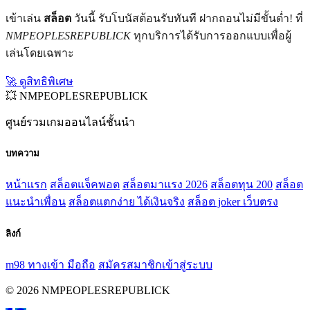
เข้าเล่น
สล็อต
วันนี้ รับโบนัสต้อนรับทันที ฝากถอนไม่มีขั้นต่ำ! ที่
NMPEOPLESREPUBLICK
ทุกบริการได้รับการออกแบบเพื่อผู้
เล่นโดยเฉพาะ
🚀 ดูสิทธิพิเศษ
💥 NMPEOPLESREPUBLICK
ศูนย์รวมเกมออนไลน์ชั้นนำ
บทความ
หน้าแรก
สล็อตแจ็คพอต
สล็อตมาแรง 2026
สล็อตทุน 200
สล็อต
แนะนำเพื่อน
สล็อตแตกง่าย ได้เงินจริง
สล็อต joker เว็บตรง
ลิงก์
m98 ทางเข้า มือถือ
สมัครสมาชิก
เข้าสู่ระบบ
© 2026 NMPEOPLESREPUBLICK