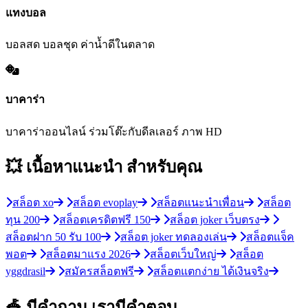
แทงบอล
บอลสด บอลชุด ค่าน้ำดีในตลาด
บาคาร่า
บาคาร่าออนไลน์ ร่วมโต๊ะกับดีลเลอร์ ภาพ HD
💥 เนื้อหาแนะนำ
สำหรับคุณ
สล็อต xo
สล็อต evoplay
สล็อตแนะนำเพื่อน
สล็อต
ทุน 200
สล็อตเครดิตฟรี 150
สล็อต joker เว็บตรง
สล็อตฝาก 50 รับ 100
สล็อต joker ทดลองเล่น
สล็อตแจ็ค
พอต
สล็อตมาแรง 2026
สล็อตเว็บใหญ่
สล็อต
yggdrasil
สมัครสล็อตฟรี
สล็อตแตกง่าย ได้เงินจริง
🎪 มีคำถาม
เรามีคำตอบ