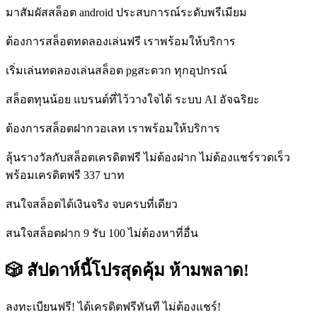
มาสัมผัสสล็อต android ประสบการณ์ระดับพรีเมียม
ต้องการสล็อตทดลองเล่นฟรี เราพร้อมให้บริการ
เริ่มเล่นทดลองเล่นสล็อต pgสะดวก ทุกอุปกรณ์
สล็อตทุนน้อย แบรนด์ที่ไว้วางใจได้ ระบบ AI อัจฉริยะ
ต้องการสล็อตฝากวอเลท เราพร้อมให้บริการ
ลุ้นรางวัลกับสล็อตเครดิตฟรี ไม่ต้องฝาก ไม่ต้องแชร์รวดเร็ว
พร้อมเครดิตฟรี 337 บาท
สนใจสล็อตได้เงินจริง จบครบที่เดียว
สนใจสล็อตฝาก 9 รับ 100 ไม่ต้องหาที่อื่น
🎲 สัปดาห์นี้โปรสุดคุ้ม ห้ามพลาด!
ลงทะเบียนฟรี! ได้เครดิตฟรีทันที ไม่ต้องแชร์!