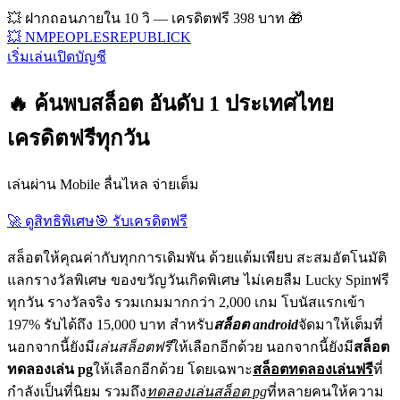
💥 ฝากถอนภายใน 10 วิ — เครดิตฟรี 398 บาท 🎁
💥 NMPEOPLESREPUBLICK
เริ่มเล่น
เปิดบัญชี
🔥 ค้นพบสล็อต อันดับ 1 ประเทศไทย
เครดิตฟรีทุกวัน
เล่นผ่าน Mobile ลื่นไหล จ่ายเต็ม
🚀 ดูสิทธิพิเศษ
🎯 รับเครดิตฟรี
สล็อตให้คุณค่ากับทุกการเดิมพัน ด้วยแต้มเพียบ สะสมอัตโนมัติ
แลกรางวัลพิเศษ ของขวัญวันเกิดพิเศษ ไม่เคยลืม Lucky Spinฟรี
ทุกวัน รางวัลจริง รวมเกมมากกว่า 2,000 เกม โบนัสแรกเข้า
197% รับได้ถึง 15,000 บาท สำหรับ
สล็อต android
จัดมาให้เต็มที่
นอกจากนี้ยังมี
เล่นสล็อตฟรี
ให้เลือกอีกด้วย นอกจากนี้ยังมี
สล็อต
ทดลองเล่น pg
ให้เลือกอีกด้วย โดยเฉพาะ
สล็อตทดลองเล่นฟรี
ที่
กำลังเป็นที่นิยม รวมถึง
ทดลองเล่นสล็อต pg
ที่หลายคนให้ความ