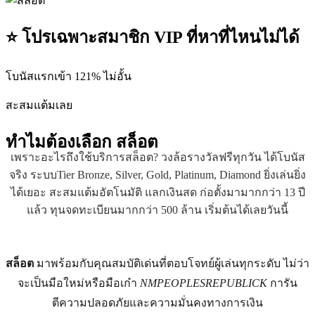
⭐ โปรเฉพาะสมาชิก VIP ที่หาที่ไหนไม่ได้
โบนัสแรกเข้า 121% ไม่อั้น
สะสมแต้มเลย
ทำไมต้องเลือก
สล็อต
เพราะอะไรถึงใช้บริการสล็อต? วงล้อรางวัลฟรีทุกวัน ได้โบนัส
จริง ระบบTier Bronze, Silver, Gold, Platinum, Diamond ยิ่งเล่นยิ่ง
ได้เยอะ สะสมแต้มอัตโนมัติ แลกเงินสด ก่อตั้งมามากกว่า 13 ปี
แล้ว ทุนจดทะเบียนมากกว่า 500 ล้าน เริ่มต้นได้เลยวันนี้
สล็อต
มาพร้อมกับคุณสมบัติเด่นที่ตอบโจทย์ผู้เล่นทุกระดับ ไม่ว่า
จะเป็นมือใหม่หรือมือเก๋า
NMPEOPLESREPUBLICK
การัน
ตีความปลอดภัยและความมั่นคงทางการเงิน