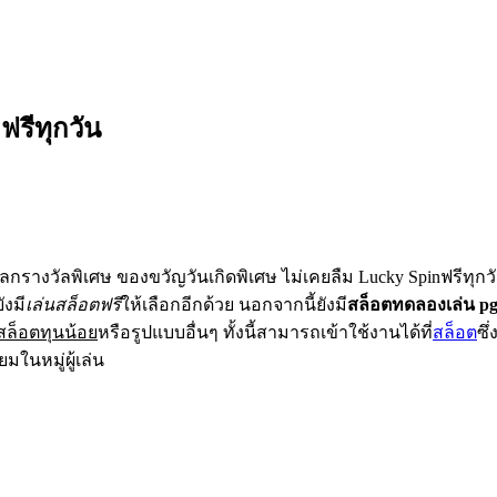
ฟรีทุกวัน
แลกรางวัลพิเศษ ของขวัญวันเกิดพิเศษ ไม่เคยลืม Lucky Spinฟรีทุก
ังมี
เล่นสล็อตฟรี
ให้เลือกอีกด้วย นอกจากนี้ยังมี
สล็อตทดลองเล่น p
สล็อตทุนน้อย
หรือรูปแบบอื่นๆ ทั้งนี้สามารถเข้าใช้งานได้ที่
สล็อต
ซึ
มในหมู่ผู้เล่น