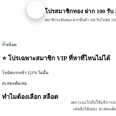
โปรสมาชิกทอง ฝาก 100 รับ 
สมาชิกระดับทอง ฝากขั้นต่ำ 100 รับโบนัส 10
⭐ โปรเฉพาะสมาชิก VIP ที่หาที่ไหนไม่ได้
โบนัสแรกเข้า 121% ไม่อั้น
สะสมแต้มเลย
ทำไมต้องเลือก
สล็อต
เพราะอะไรถึงใช้บริการสล็อ
เล่นยิ่งได้เยอะ สะสมแต้