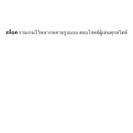
สล็อต
รวมเกมไว้หลากหลายรูปแบบ ตอบโจทย์ผู้เล่นทุกสไตล์