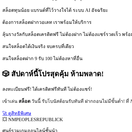
สล็อตทุนน้อย แบรนด์ที่ไว้วางใจได้ ระบบ AI อัจฉริยะ
ต้องการสล็อตฝากวอเลท เราพร้อมให้บริการ
ลุ้นรางวัลกับสล็อตเครดิตฟรี ไม่ต้องฝาก ไม่ต้องแชร์รวดเร็ว พร้
สนใจสล็อตได้เงินจริง จบครบที่เดียว
สนใจสล็อตฝาก 9 รับ 100 ไม่ต้องหาที่อื่น
🎲 สัปดาห์นี้โปรสุดคุ้ม ห้ามพลาด!
ลงทะเบียนฟรี! ได้เครดิตฟรีทันที ไม่ต้องแชร์!
เข้าเล่น
สล็อต
วันนี้ รับโบนัสต้อนรับทันที ฝากถอนไม่มีขั้นต่ำ! ที่
🚀 ดูสิทธิพิเศษ
💥 NMPEOPLESREPUBLICK
ศูนย์รวมเกมออนไลน์ชั้นนำ