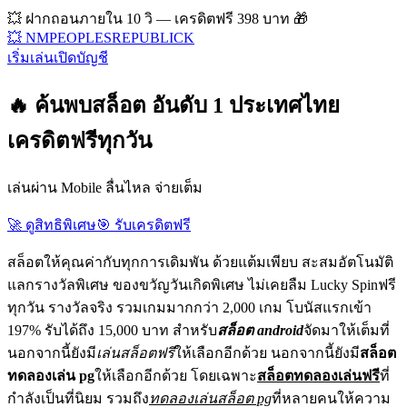
💥 ฝากถอนภายใน 10 วิ — เครดิตฟรี 398 บาท 🎁
💥 NMPEOPLESREPUBLICK
เริ่มเล่น
เปิดบัญชี
🔥 ค้นพบสล็อต อันดับ 1 ประเทศไทย
เครดิตฟรีทุกวัน
เล่นผ่าน Mobile ลื่นไหล จ่ายเต็ม
🚀 ดูสิทธิพิเศษ
🎯 รับเครดิตฟรี
สล็อตให้คุณค่ากับทุกการเดิมพัน ด้วยแต้มเพียบ สะสมอัตโนมัติ
แลกรางวัลพิเศษ ของขวัญวันเกิดพิเศษ ไม่เคยลืม Lucky Spinฟรี
ทุกวัน รางวัลจริง รวมเกมมากกว่า 2,000 เกม โบนัสแรกเข้า
197% รับได้ถึง 15,000 บาท สำหรับ
สล็อต android
จัดมาให้เต็มที่
นอกจากนี้ยังมี
เล่นสล็อตฟรี
ให้เลือกอีกด้วย นอกจากนี้ยังมี
สล็อต
ทดลองเล่น pg
ให้เลือกอีกด้วย โดยเฉพาะ
สล็อตทดลองเล่นฟรี
ที่
กำลังเป็นที่นิยม รวมถึง
ทดลองเล่นสล็อต pg
ที่หลายคนให้ความ