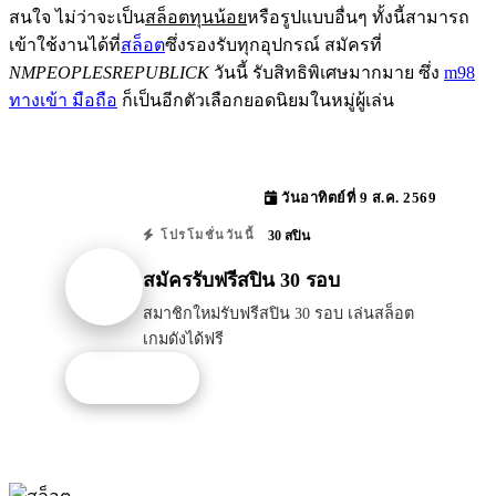
สนใจ ไม่ว่าจะเป็น
สล็อตทุนน้อย
หรือรูปแบบอื่นๆ ทั้งนี้สามารถ
เข้าใช้งานได้ที่
สล็อต
ซึ่งรองรับทุกอุปกรณ์ สมัครที่
NMPEOPLESREPUBLICK
วันนี้ รับสิทธิพิเศษมากมาย ซึ่ง
m98
ทางเข้า มือถือ
ก็เป็นอีกตัวเลือกยอดนิยมในหมู่ผู้เล่น
วันอาทิตย์ที่ 9 ส.ค. 2569
30 สปิน
โปรโมชั่นวันนี้
สมัครรับฟรีสปิน 30 รอบ
สมาชิกใหม่รับฟรีสปิน 30 รอบ เล่นสล็อต
เกมดังได้ฟรี
รับโปรนี้