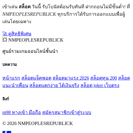
เข้าเล่น
สล็อต
วันนี้ รับโบนัสต้อนรับทันที ฝากถอนไม่มีขั้นต่ำ! ที่
NMPEOPLESREPUBLICK
ทุกบริการได้รับการออกแบบเพื่อผู้
เล่นโดยเฉพาะ
🚀 ดูสิทธิพิเศษ
💥 NMPEOPLESREPUBLICK
ศูนย์รวมเกมออนไลน์ชั้นนำ
บทความ
หน้าแรก
สล็อตแจ็คพอต
สล็อตมาแรง 2026
สล็อตทุน 200
สล็อต
แนะนำเพื่อน
สล็อตแตกง่าย ได้เงินจริง
สล็อต joker เว็บตรง
ลิงก์
m98 ทางเข้า มือถือ
สมัครสมาชิก
เข้าสู่ระบบ
© 2026 NMPEOPLESREPUBLICK