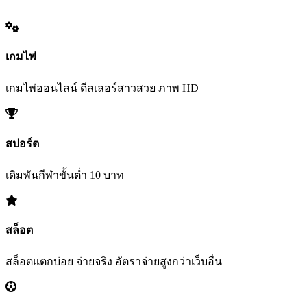
เกมไพ่
เกมไพ่ออนไลน์ ดีลเลอร์สาวสวย ภาพ HD
สปอร์ต
เดิมพันกีฬาขั้นต่ำ 10 บาท
สล็อต
สล็อตแตกบ่อย จ่ายจริง อัตราจ่ายสูงกว่าเว็บอื่น