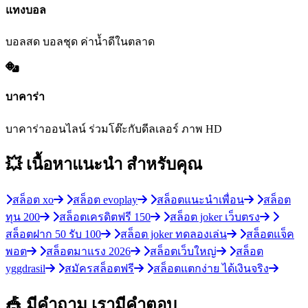
แทงบอล
บอลสด บอลชุด ค่าน้ำดีในตลาด
บาคาร่า
บาคาร่าออนไลน์ ร่วมโต๊ะกับดีลเลอร์ ภาพ HD
💥 เนื้อหาแนะนำ
สำหรับคุณ
สล็อต xo
สล็อต evoplay
สล็อตแนะนำเพื่อน
สล็อต
ทุน 200
สล็อตเครดิตฟรี 150
สล็อต joker เว็บตรง
สล็อตฝาก 50 รับ 100
สล็อต joker ทดลองเล่น
สล็อตแจ็ค
พอต
สล็อตมาแรง 2026
สล็อตเว็บใหญ่
สล็อต
yggdrasil
สมัครสล็อตฟรี
สล็อตแตกง่าย ได้เงินจริง
🎪 มีคำถาม
เรามีคำตอบ