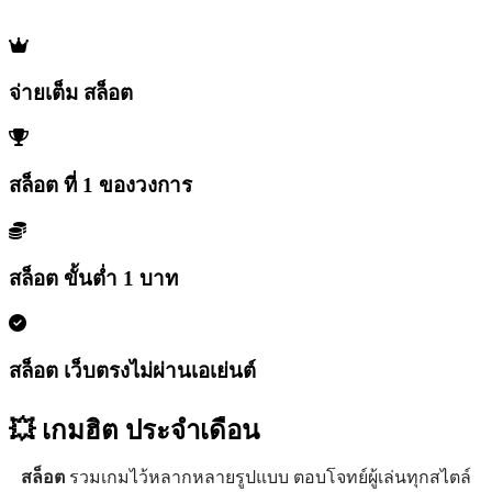
จ่ายเต็ม สล็อต
สล็อต ที่ 1 ของวงการ
สล็อต ขั้นต่ำ 1 บาท
สล็อต เว็บตรงไม่ผ่านเอเย่นต์
💥 เกมฮิต
ประจำเดือน
สล็อต
รวมเกมไว้หลากหลายรูปแบบ ตอบโจทย์ผู้เล่นทุกสไตล์